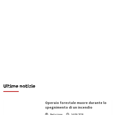
ASI Fest 2026 inaugura stasera l’estate saccense
nell’atrio comunale
Ultime notizie
Redazione
14/06/2026
Operaio forestale muore durante lo
spegnimento di un incendio
Redazione
14/06/2026