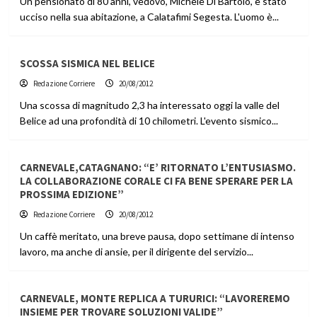
Un pensionato di 80 anni, vedovo, Michele Di Bartolo, è stato
ucciso nella sua abitazione, a Calatafimi Segesta. L'uomo è...
SCOSSA SISMICA NEL BELICE
Redazione Corriere
20/08/2012
Una scossa di magnitudo 2,3 ha interessato oggi la valle del
Belice ad una profondità di 10 chilometri. L'evento sismico...
CARNEVALE,CATAGNANO: “E’ RITORNATO L’ENTUSIASMO.
LA COLLABORAZIONE CORALE CI FA BENE SPERARE PER LA
PROSSIMA EDIZIONE”
Redazione Corriere
20/08/2012
Un caffè meritato, una breve pausa, dopo settimane di intenso
lavoro, ma anche di ansie, per il dirigente del servizio...
CARNEVALE, MONTE REPLICA A TURURICI: “LAVOREREMO
INSIEME PER TROVARE SOLUZIONI VALIDE”