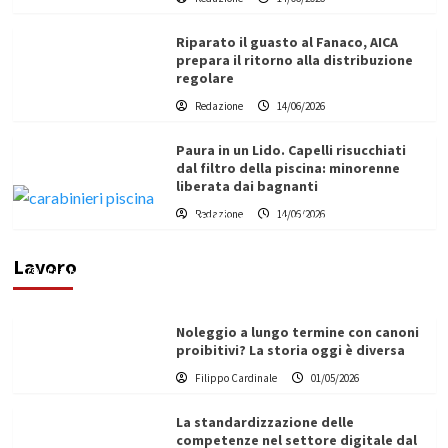
Riparato il guasto al Fanaco, AICA
prepara il ritorno alla distribuzione
regolare
Redazione
14/06/2026
Paura in un Lido. Capelli risucchiati
dal filtro della piscina: minorenne
liberata dai bagnanti
Redazione
14/06/2026
Vino in Italia: il giro d’affari contribuisce
all’1,1% del PIL nazionale
Lavoro
Filippo Cardinale
25/05/2026
Noleggio a lungo termine con canoni
proibitivi? La storia oggi è diversa
Filippo Cardinale
01/05/2026
La standardizzazione delle
competenze nel settore digitale dal