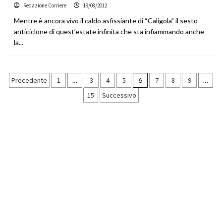
Redazione Corriere
19/08/2012
Mentre è ancora vivo il caldo asfissiante di “Caligola” il sesto
anticiclone di quest’estate infinita che sta infiammando anche
la...
Paginazione
Precedente
1
…
3
4
5
6
7
8
9
…
15
Successivo
degli
articoli