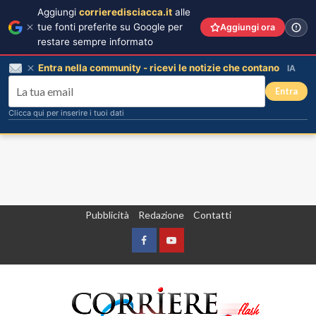
Aggiungi
corrieredisciacca.it
alle
tue fonti preferite su Google per
Aggiungi ora
restare sempre informato
Entra nella community - ricevi le notizie che contano
IA
Entra
Clicca qui per inserire i tuoi dati
Vai
Pubblicità
Redazione
Contatti
al
contenuto
Facebook
Yountube