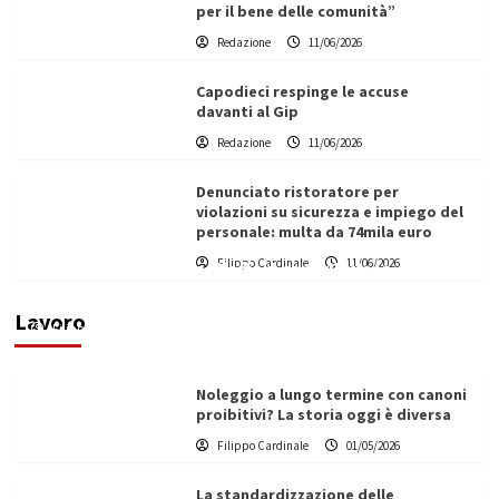
per il bene delle comunità”
Redazione
11/06/2026
Capodieci respinge le accuse
davanti al Gip
Redazione
11/06/2026
Denunciato ristoratore per
violazioni su sicurezza e impiego del
personale: multa da 74mila euro
Filippo Cardinale
11/06/2026
Vino in Italia: il giro d’affari contribuisce
all’1,1% del PIL nazionale
Lavoro
Filippo Cardinale
25/05/2026
Noleggio a lungo termine con canoni
proibitivi? La storia oggi è diversa
Filippo Cardinale
01/05/2026
La standardizzazione delle