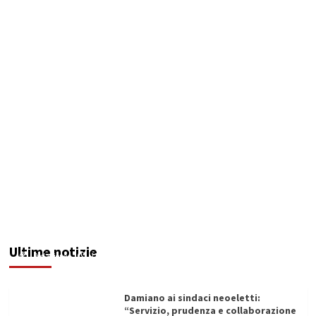
Servizio idrico: incontro a Ribera tra Aica,
amministrazione comunale e autotrasportatori
Ultime notizie
Redazione
11/06/2026
Damiano ai sindaci neoeletti:
“Servizio, prudenza e collaborazione