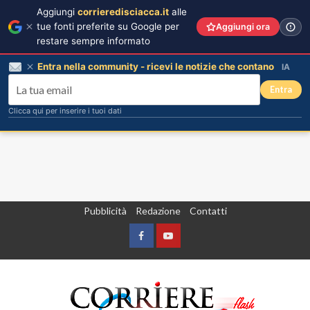
Aggiungi
corrieredisciacca.it
alle
tue fonti preferite su Google per
Aggiungi ora
restare sempre informato
Entra nella community - ricevi le notizie che contano
IA
Entra
Clicca qui per inserire i tuoi dati
Vai
Pubblicità
Redazione
Contatti
al
contenuto
Facebook
Yountube