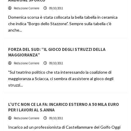
Redazione Corriere
09/10/2011
Domenica scorsa è stata collocata la bella tabella in ceramica
che indica "Borgo dello Stazzone". Sempre sulla tabella c'è
anche...
FORZA DEL SUD: “IL GIOCO DEGLI STRUZZI DELLA
MAGGIORANZA”
Redazione Corriere
09/10/2011
"Sul teatrino politico che sta interessando la coalizione di
maggioranza a Sciacca, ci sembra di assistere al gioco degli
struzzi...
L’UTC NON CE LA FA: INCARICO ESTERNO A 50 MILA EURO
PER I LAVORI AL S.ANNA
Redazione Corriere
09/10/2011
Incarico ad un professionista di Castellammare del Golfo Oggi