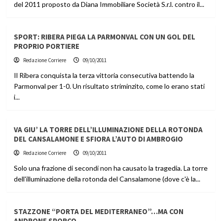
del 2011 proposto da Diana Immobiliare Società S.r.l. contro il...
SPORT: RIBERA PIEGA LA PARMONVAL CON UN GOL DEL
PROPRIO PORTIERE
Redazione Corriere
09/10/2011
Il Ribera conquista la terza vittoria consecutiva battendo la
Parmonval per 1-0. Un risultato striminzito, come lo erano stati
i...
VA GIU’ LA TORRE DELL’ILLUMINAZIONE DELLA ROTONDA
DEL CANSALAMONE E SFIORA L’AUTO DI AMBROGIO
Redazione Corriere
09/10/2011
Solo una frazione di secondi non ha causato la tragedia. La torre
dell'illuminazione della rotonda del Cansalamone (dove c'è la...
STAZZONE “PORTA DEL MEDITERRANEO”…MA CON
ANDRONE SPORCO