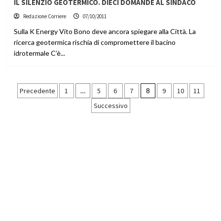
IL SILENZIO GEOTERMICO. DIECI DOMANDE AL SINDACO
Redazione Corriere
07/10/2011
Sulla K Energy Vito Bono deve ancora spiegare alla Città. La
ricerca geotermica rischia di compromettere il bacino
idrotermale C’è...
Paginazione
Precedente
1
…
5
6
7
8
9
10
11
Successivo
degli
articoli