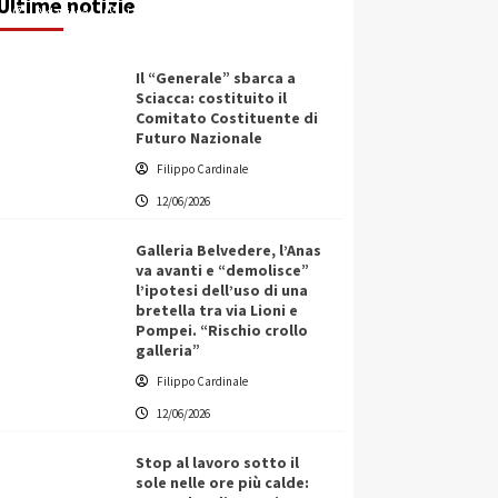
Ultime notizie
Redazione
12/06/2026
Il “Generale” sbarca a
Sciacca: costituito il
Comitato Costituente di
Futuro Nazionale
Filippo Cardinale
12/06/2026
Galleria Belvedere, l’Anas
va avanti e “demolisce”
l’ipotesi dell’uso di una
bretella tra via Lioni e
Pompei. “Rischio crollo
galleria”
Filippo Cardinale
12/06/2026
Stop al lavoro sotto il
sole nelle ore più calde: