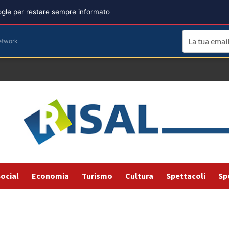
oogle per restare sempre informato
etwork
ocial
Economia
Turismo
Cultura
Spettacoli
Sp