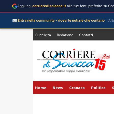
Aggiungi
corrieredisciacca.it
alle tue fonti preferite su G
Entra nella community - ricevi le notizie che contano
IA
N
Vai
Pubblicità
Redazione
Contatti
al
contenuto
Home
News
Cronaca
Politica
S