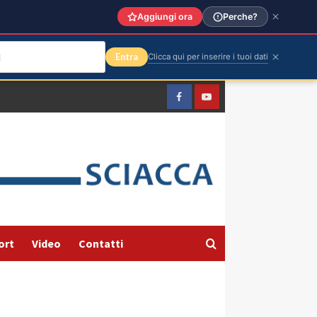
Aggiungi ora
Perche?
Entra
Clicca qui per inserire i tuoi dati
Facebook
Yountube
ort
Video
Contatti