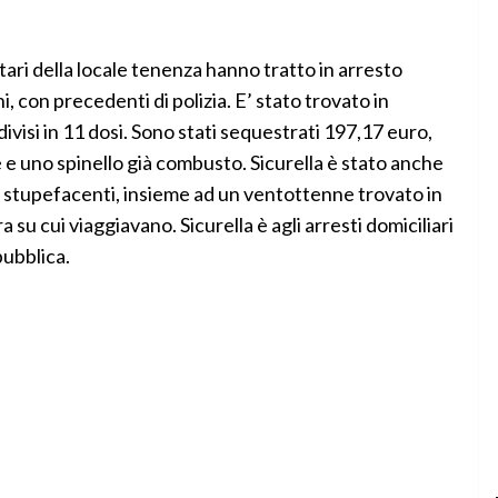
litari della locale tenenza hanno tratto in arresto
i, con precedenti di polizia. E’ stato trovato in
ivisi in 11 dosi. Sono stati sequestrati 197,17 euro,
e e uno spinello già combusto. Sicurella è stato anche
stupefacenti, insieme ad un ventottenne trovato in
su cui viaggiavano. Sicurella è agli arresti domiciliari
pubblica.