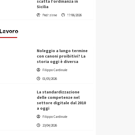
scatta l’ordinanza in
Sicilia
Vino in Italia: il giro d’affari
Redazione
12/06/2026
contribuisce all’1,1% del PIL
nazionale
Lavoro
Filippo Cardinale
25/05/2026
Noleggio a lungo termine
con canoni proibitivi? La
storia oggi è diversa
Filippo Cardinale
01/05/2026
La standardizzazione
delle competenze nel
settore digitale dal 2010
a oggi
Filippo Cardinale
23/04/2026