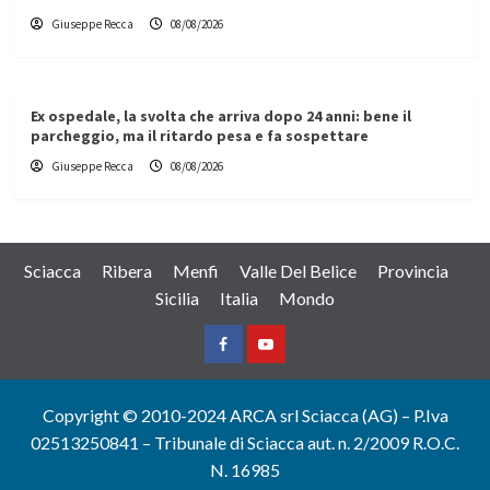
Giuseppe Recca
08/08/2026
Ex ospedale, la svolta che arriva dopo 24 anni: bene il
parcheggio, ma il ritardo pesa e fa sospettare
Giuseppe Recca
08/08/2026
Sciacca
Ribera
Menfi
Valle Del Belice
Provincia
Sicilia
Italia
Mondo
Facebook
Yountube
Copyright © 2010-2024 ARCA srl Sciacca (AG) – P.Iva
02513250841 – Tribunale di Sciacca aut. n. 2/2009 R.O.C.
N. 16985