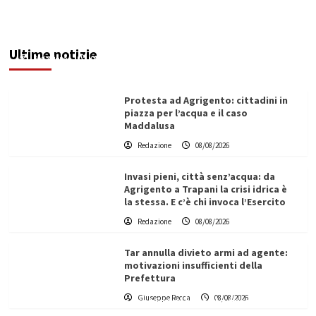
Sciacca insorge: “Stroke Unit ad Agrigento
potenziata, qui solo promesse da anni”
Ultime notizie
Redazione
08/08/2026
Protesta ad Agrigento: cittadini in
piazza per l’acqua e il caso
Maddalusa
Redazione
08/08/2026
Invasi pieni, città senz’acqua: da
Agrigento a Trapani la crisi idrica è
la stessa. E c’è chi invoca l’Esercito
Redazione
08/08/2026
Tar annulla divieto armi ad agente:
motivazioni insufficienti della
Prefettura
L’ingegnere saccense Buscarnera partner chiave
Giuseppe Recca
08/08/2026
di un progetto transnazionale per la transizione