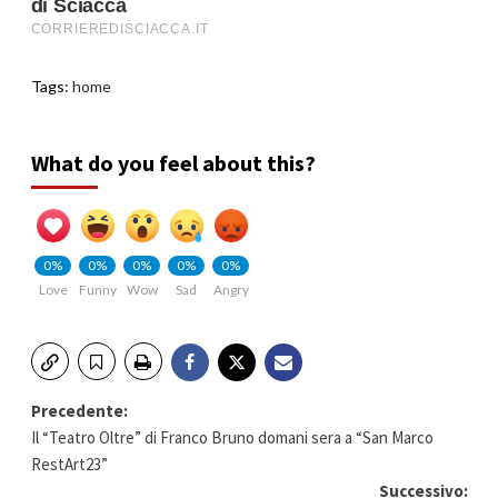
Tags:
home
What do you feel about this?
0%
0%
0%
0%
0%
Love
Funny
Wow
Sad
Angry
Navigazione
Precedente:
Il “Teatro Oltre” di Franco Bruno domani sera a “San Marco
articolo
RestArt23”
Successivo: