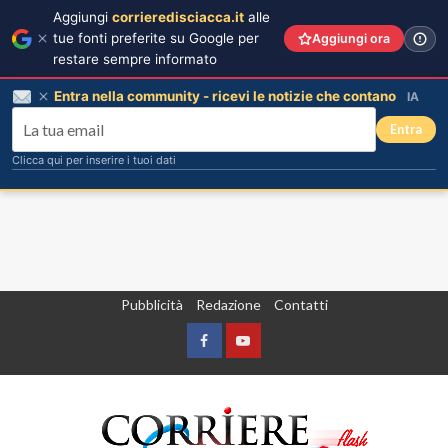
Aggiungi
corrieredisciacca.it
alle
tue fonti preferite su Google per
Aggiungi ora
restare sempre informato
Entra nella community - ricevi le notizie che contano
IA
Entra
Clicca qui per inserire i tuoi dati
Vai
Pubblicità
Redazione
Contatti
al
contenuto
Facebook
Yountube