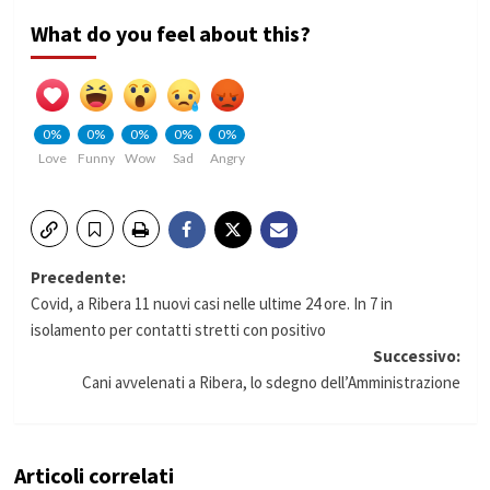
What do you feel about this?
0%
0%
0%
0%
0%
Love
Funny
Wow
Sad
Angry
Navigazione
Precedente:
Covid, a Ribera 11 nuovi casi nelle ultime 24 ore. In 7 in
articolo
isolamento per contatti stretti con positivo
Successivo:
Cani avvelenati a Ribera, lo sdegno dell’Amministrazione
Articoli correlati