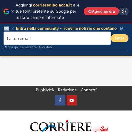
Aggiungi
corrieredisciacca.it
alle
tue fonti preferite su Google per
Aggiungi ora
restare sempre informato
Entra nella community - ricevi le notizie che contano
IA
Entra
Clicca qui per inserire i tuoi dati
Vai
Pubblicità
Redazione
Contatti
al
contenuto
Facebook
Yountube