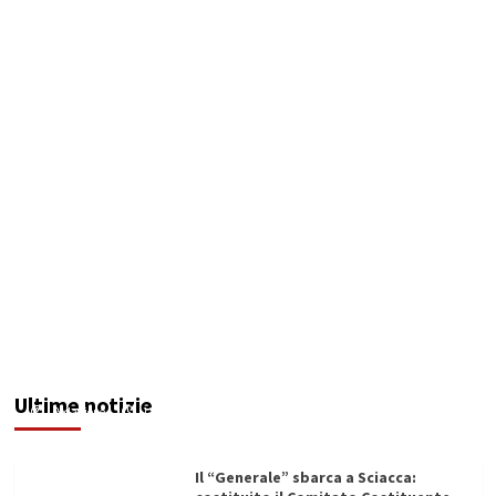
Maxi operazione “Abisso”: 15 arresti tra Italia e
Malta
Ultime notizie
Redazione
12/06/2026
Il “Generale” sbarca a Sciacca: