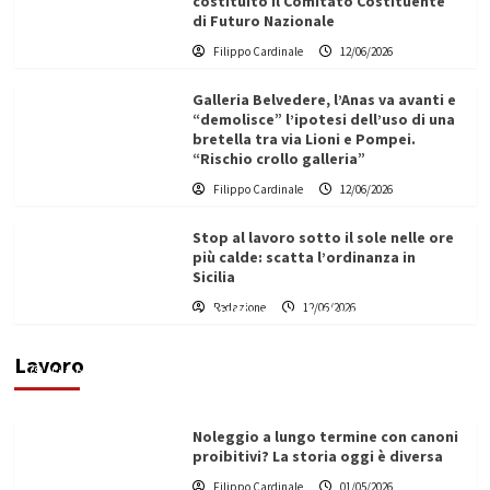
costituito il Comitato Costituente
di Futuro Nazionale
Filippo Cardinale
12/06/2026
Galleria Belvedere, l’Anas va avanti e
“demolisce” l’ipotesi dell’uso di una
bretella tra via Lioni e Pompei.
“Rischio crollo galleria”
Filippo Cardinale
12/06/2026
Stop al lavoro sotto il sole nelle ore
più calde: scatta l’ordinanza in
Sicilia
Redazione
12/06/2026
Vino in Italia: il giro d’affari contribuisce
all’1,1% del PIL nazionale
Lavoro
Filippo Cardinale
25/05/2026
Noleggio a lungo termine con canoni
proibitivi? La storia oggi è diversa
Filippo Cardinale
01/05/2026