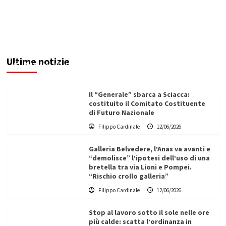
Maxi operazione “Abisso”: 15 arresti tra Italia e
Malta
Ultime notizie
Redazione
12/06/2026
Il “Generale” sbarca a Sciacca:
costituito il Comitato Costituente
di Futuro Nazionale
Filippo Cardinale
12/06/2026
Galleria Belvedere, l’Anas va avanti e
“demolisce” l’ipotesi dell’uso di una
bretella tra via Lioni e Pompei.
“Rischio crollo galleria”
Filippo Cardinale
12/06/2026
Stop al lavoro sotto il sole nelle ore
più calde: scatta l’ordinanza in