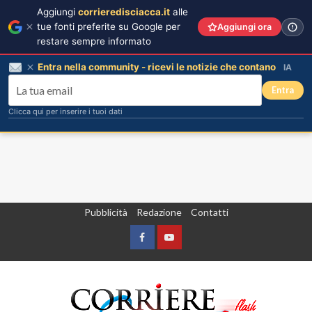
Aggiungi
corrieredisciacca.it
alle
tue fonti preferite su Google per
Aggiungi ora
restare sempre informato
Entra nella community - ricevi le notizie che contano
IA
Entra
Clicca qui per inserire i tuoi dati
Vai
Pubblicità
Redazione
Contatti
al
contenuto
Facebook
Yountube