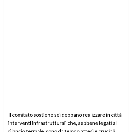
Il comitato sostiene sei debbano realizzare in città
interventi infrastrutturali che, sebbene legati al
rilancio termale, sono da tempo attesi e cruciali