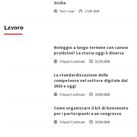
Sicilia
Redazione
12/06/2026
Vino in Italia: il giro d’affari contribuisce
all’1,1% del PIL nazionale
Lavoro
Filippo Cardinale
25/05/2026
Noleggio a lungo termine con canoni
proibitivi? La storia oggi è diversa
Filippo Cardinale
01/05/2026
La standardizzazione delle
competenze nel settore digitale dal
2010 a oggi
Filippo Cardinale
23/04/2026
Come organizzare il kit di benvenuto
per i partecipanti a un congresso
Filippo Cardinale
10/04/2026