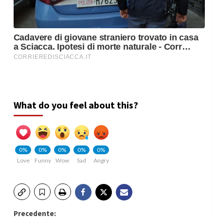
What do you feel about this?
0%
0%
0%
0%
0%
Love
Funny
Wow
Sad
Angry
Navigazione
Precedente: