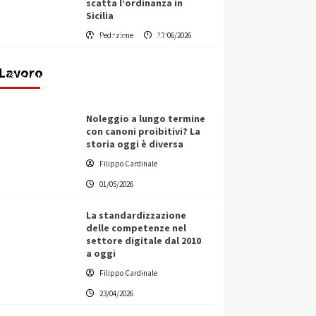
scatta l’ordinanza in
Sicilia
Vino in Italia: il giro d’affari
Redazione
12/06/2026
contribuisce all’1,1% del PIL
nazionale
Lavoro
Filippo Cardinale
25/05/2026
Noleggio a lungo termine
con canoni proibitivi? La
storia oggi è diversa
Filippo Cardinale
01/05/2026
La standardizzazione
delle competenze nel
settore digitale dal 2010
a oggi
Filippo Cardinale
23/04/2026