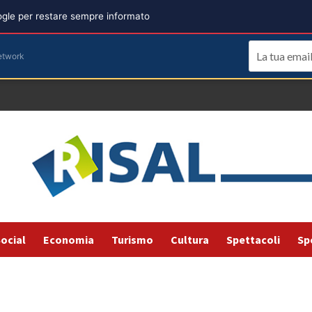
oogle per restare sempre informato
etwork
ocial
Economia
Turismo
Cultura
Spettacoli
Sp