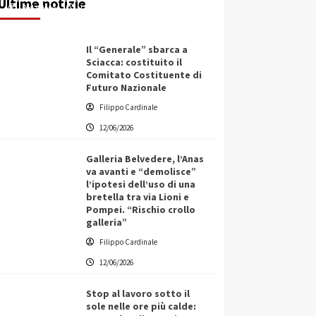
Ultime notizie
Redazione
12/06/2026
Il “Generale” sbarca a
Sciacca: costituito il
Comitato Costituente di
Futuro Nazionale
Filippo Cardinale
12/06/2026
Galleria Belvedere, l’Anas
va avanti e “demolisce”
l’ipotesi dell’uso di una
bretella tra via Lioni e
Pompei. “Rischio crollo
galleria”
Filippo Cardinale
12/06/2026
Stop al lavoro sotto il
sole nelle ore più calde: