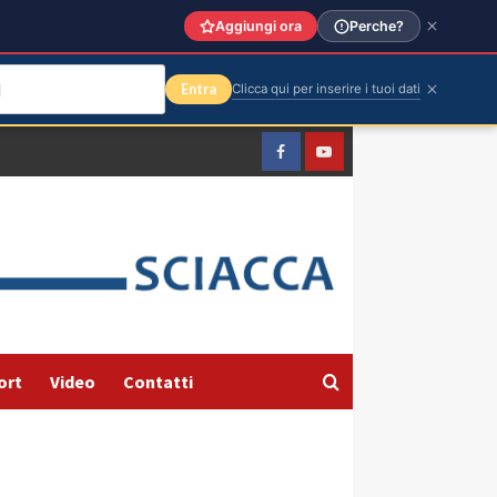
Aggiungi ora
Perche?
Entra
Clicca qui per inserire i tuoi dati
Facebook
Yountube
ort
Video
Contatti