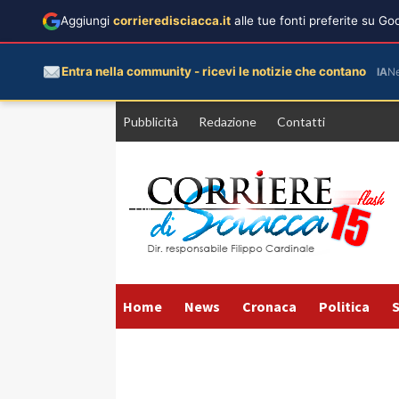
Aggiungi
corrieredisciacca.it
alle tue fonti preferite su G
Entra nella community - ricevi le notizie che contano
IA
N
Vai
Pubblicità
Redazione
Contatti
al
contenuto
Home
News
Cronaca
Politica
S