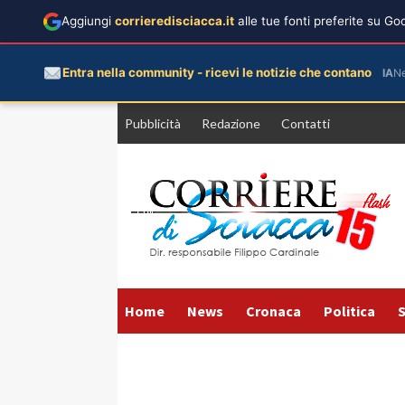
Aggiungi
corrieredisciacca.it
alle tue fonti preferite su G
Entra nella community - ricevi le notizie che contano
IA
N
Vai
Pubblicità
Redazione
Contatti
al
contenuto
Home
News
Cronaca
Politica
S