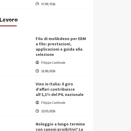
07/08/2026
transnazionale per la transizione
ecologica
Lavoro
Filippo Cardinale
21/06/2026
Filo di molibdeno per EDM
a filo: prestazioni,
applicazioni e guida alla
selezione
Filippo Cardinale
18/06/2026
Vino in Italia: il giro
d’affari contribuisce
all’1,1% del PIL nazionale
Filippo Cardinale
25/05/2026
Noleggio a lungo termine
con canoni proibitivi? La