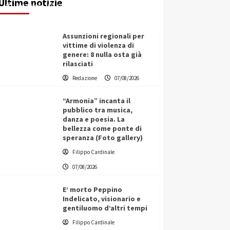
Ultime notizie
Redazione
07/08/2026
Assunzioni regionali per
vittime di violenza di
genere: 8 nulla osta già
rilasciati
Redazione
07/08/2026
“Armonia” incanta il
pubblico tra musica,
danza e poesia. La
bellezza come ponte di
speranza (Foto gallery)
Filippo Cardinale
07/08/2026
E’ morto Peppino
Indelicato, visionario e
gentiluomo d’altri tempi
L’ingegnere saccense Buscarnera
Filippo Cardinale
partner chiave di un progetto