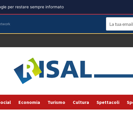
oogle per restare sempre informato
etwork
ocial
Economia
Turismo
Cultura
Spettacoli
Sp