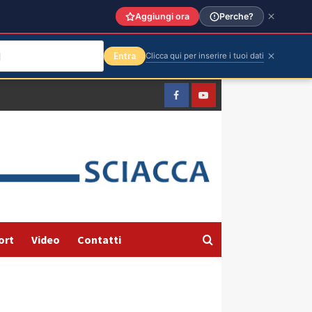
Aggiungi ora
Perche?
Entra
Clicca qui per inserire i tuoi dati
Facebook
Yountube
ort
Video
Contatti