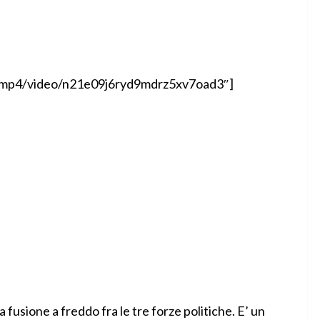
ay/mp4/video/n21e09j6ryd9mdrz5xv7oad3″]
a fusione a freddo fra le tre forze politiche. E’ un