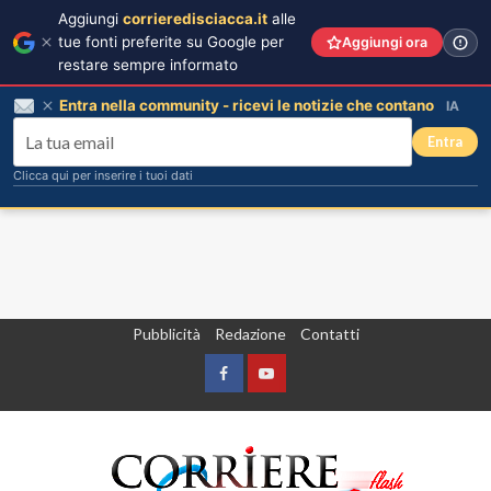
Aggiungi
corrieredisciacca.it
alle
tue fonti preferite su Google per
Aggiungi ora
restare sempre informato
Entra nella community - ricevi le notizie che contano
IA
Entra
Clicca qui per inserire i tuoi dati
Vai
Pubblicità
Redazione
Contatti
al
contenuto
Facebook
Yountube