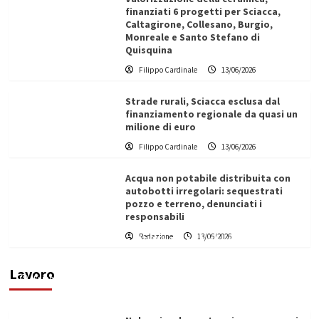
finanziati 6 progetti per Sciacca,
Caltagirone, Collesano, Burgio,
Monreale e Santo Stefano di
Quisquina
Filippo Cardinale
13/06/2026
Strade rurali, Sciacca esclusa dal
finanziamento regionale da quasi un
milione di euro
Filippo Cardinale
13/06/2026
Acqua non potabile distribuita con
autobotti irregolari: sequestrati
pozzo e terreno, denunciati i
responsabili
Redazione
13/06/2026
Vino in Italia: il giro d’affari contribuisce
all’1,1% del PIL nazionale
Lavoro
Filippo Cardinale
25/05/2026