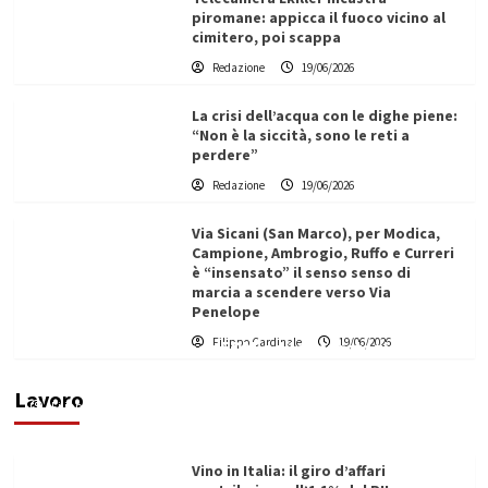
piromane: appicca il fuoco vicino al
cimitero, poi scappa
Redazione
19/06/2026
La crisi dell’acqua con le dighe piene:
“Non è la siccità, sono le reti a
perdere”
Redazione
19/06/2026
Via Sicani (San Marco), per Modica,
Campione, Ambrogio, Ruffo e Curreri
è “insensato” il senso senso di
marcia a scendere verso Via
Penelope
Filippo Cardinale
19/06/2026
Filo di molibdeno per EDM a filo: prestazioni,
applicazioni e guida alla selezione
Lavoro
Filippo Cardinale
18/06/2026
Vino in Italia: il giro d’affari