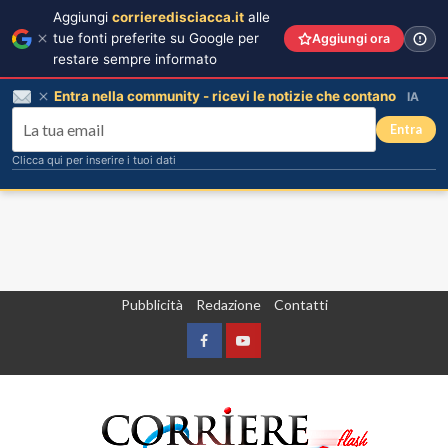
Aggiungi
corrieredisciacca.it
alle
tue fonti preferite su Google per
Aggiungi ora
restare sempre informato
Entra nella community - ricevi le notizie che contano
IA
Entra
Clicca qui per inserire i tuoi dati
Vai
Pubblicità
Redazione
Contatti
al
contenuto
Facebook
Yountube