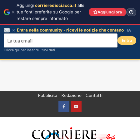
Aggiungi
corrieredisciacca.it
alle
tue fonti preferite su Google per
Aggiungi ora
restare sempre informato
Entra nella community - ricevi le notizie che contano
IA
Entra
Clicca qui per inserire i tuoi dati
Vai
Pubblicità
Redazione
Contatti
al
contenuto
Facebook
Yountube