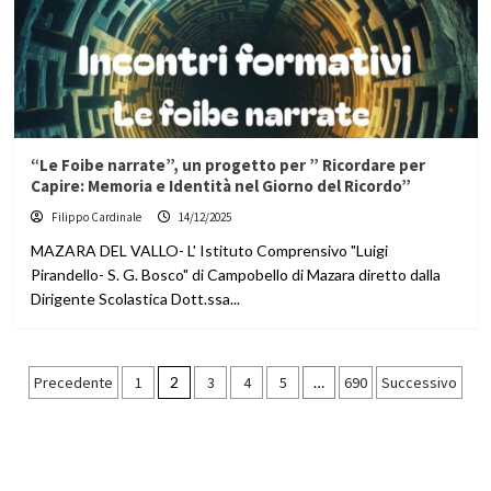
“Le Foibe narrate”, un progetto per ” Ricordare per
Capire: Memoria e Identità nel Giorno del Ricordo”
Filippo Cardinale
14/12/2025
MAZARA DEL VALLO- L' Istituto Comprensivo "Luigi
Pirandello- S. G. Bosco" di Campobello di Mazara diretto dalla
Dirigente Scolastica Dott.ssa...
Paginazione
Precedente
1
2
3
4
5
…
690
Successivo
degli
articoli