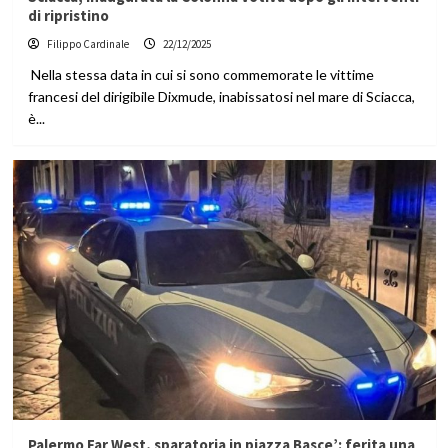
di ripristino
Filippo Cardinale
22/12/2025
Nella stessa data in cui si sono commemorate le vittime
francesi del dirigibile Dixmude, inabissatosi nel mare di Sciacca,
è...
Palermo Far West, sparatoria in piazza Basce’: ferita una