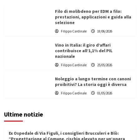
Filo di molibdeno per EDM a filo:
prestazioni, applicazioni e guida alla
selezione
Filippo Cardinale
18/06/2026
Vino in Italia: il giro d’affari
contribuisce all’1,1% del PIL
nazionale
Filippo Cardinale
25/05/2026
Noleggio a lungo termine con canoni
proibitivi? La storia oggi è diversa
Filippo Cardinale
01/05/2026
Ultime notizie
Ex Ospedale di Via Figuli, i consiglieri Brucculeri e Blò:
“Progettazione al Comune, rischio elevato per un’opera