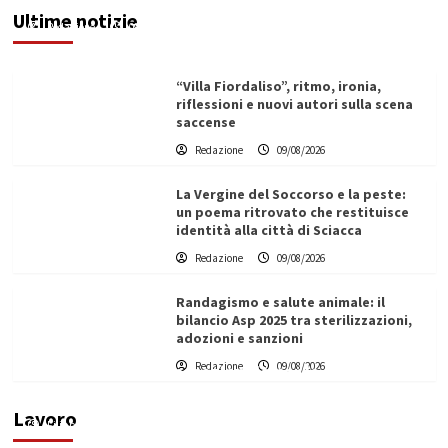
Ultime notizie
Redazione
09/08/2026
“Villa Fiordaliso”, ritmo, ironia,
riflessioni e nuovi autori sulla scena
saccense
Redazione
09/08/2026
La Vergine del Soccorso e la peste:
un poema ritrovato che restituisce
identità alla città di Sciacca
Redazione
09/08/2026
Randagismo e salute animale: il
bilancio Asp 2025 tra sterilizzazioni,
adozioni e sanzioni
L’ingegnere saccense Buscarnera partner chiave
Redazione
09/08/2026
di un progetto transnazionale per la transizione
ecologica
Lavoro
Filippo Cardinale
21/06/2026