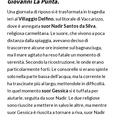
Giovanni La Punta.
Una giornata di riposo si è trasformata in tragedia
ieri al
Villaggio Delfino
, sul litorale di Vaccarizzo,
dove è annegata
suor Nadir Santos da Silva
,
religiosa carmelitana. Le suore, che vivono a poca
distanza dalla spiaggia, avevano deciso di
trascorrere alcune ore insieme sul bagnasciuga,
ma il mare agitato ha reso fatale un momento di
serenità. Secondo la ricostruzione, le onde erano
particolarmente forti. Le consorelle si erano spinte
solo nella parte bassa dell’acqua, ma la corrente le
ha trascinate più al largo, mettendole in difficoltà.
In quel momento
suor Gessica
si è tuffata per
aiutarle, seguita da suor Nadir. Le due religiose
sono riuscite a mettere in salvo le altre, ma mentre
suor Gessica è riuscita a tornare a riva, suor Nadir