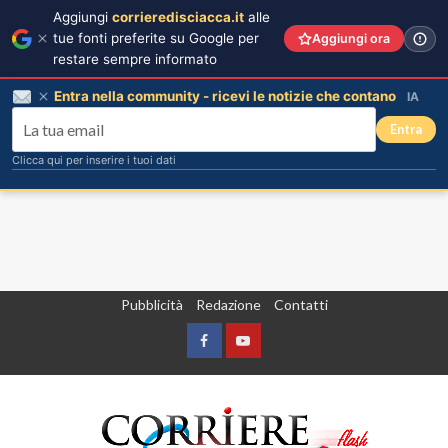
Aggiungi
corrieredisciacca.it
alle
tue fonti preferite su Google per
Aggiungi ora
restare sempre informato
Entra nella community - ricevi le notizie che contano
IA
Entra
Clicca qui per inserire i tuoi dati
Vai
Pubblicità
Redazione
Contatti
al
contenuto
Facebook
Yountube