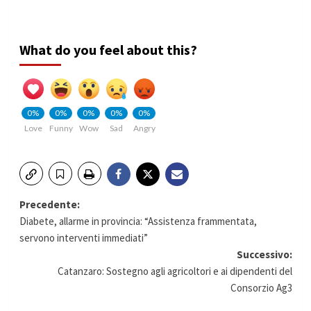
What do you feel about this?
0%
0%
0%
0%
0%
Love
Funny
Wow
Sad
Angry
Navigazione
Precedente:
Diabete, allarme in provincia: “Assistenza frammentata,
articolo
servono interventi immediati”
Successivo:
Catanzaro: Sostegno agli agricoltori e ai dipendenti del
Consorzio Ag3