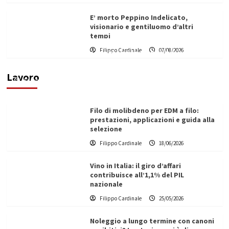
E’ morto Peppino Indelicato,
visionario e gentiluomo d’altri
tempi
L’ingegnere saccense Buscarnera partner chiave
Filippo Cardinale
07/08/2026
di un progetto transnazionale per la transizione
ecologica
Lavoro
Filippo Cardinale
21/06/2026
Filo di molibdeno per EDM a filo:
prestazioni, applicazioni e guida alla
selezione
Filippo Cardinale
18/06/2026
Vino in Italia: il giro d’affari
contribuisce all’1,1% del PIL
nazionale
Filippo Cardinale
25/05/2026
Noleggio a lungo termine con canoni