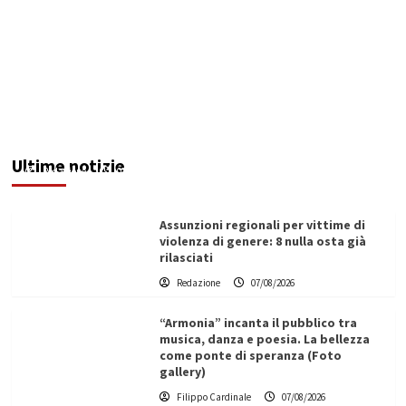
Addictus”, il viaggio di Leonardo Di Vita dentro
le fragilità dell’uomo conquista Santa
Margherita di Belìce
Ultime notizie
Redazione
07/08/2026
Assunzioni regionali per vittime di
violenza di genere: 8 nulla osta già
rilasciati
Redazione
07/08/2026
“Armonia” incanta il pubblico tra
musica, danza e poesia. La bellezza
come ponte di speranza (Foto
gallery)
Filippo Cardinale
07/08/2026