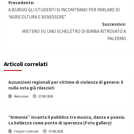
Navigazione
Precedente:
A BURGIO GLI STUDENTI SI INCONTRANO PER PARLARE DI
articolo
“AGRICOLTURA E BENESSERE”
Successivo:
MISTERO SU UNO SCHELETRO DI BIMBA RITROVATO A
PALERMO
Articoli correlati
Assunzioni regionali per vittime di violenza di genere: 8
nulla osta già rilasciati
Redazione
07/08/2026
“Armonia” incanta il pubblico tra musica, danza e poesia.
La bellezza come ponte di speranza (Foto gallery)
Filippo Cardinale
07/08/2026