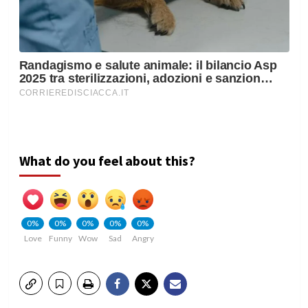
What do you feel about this?
0%
0%
0%
0%
0%
Love
Funny
Wow
Sad
Angry