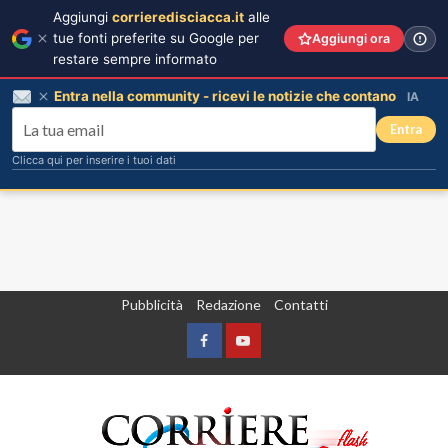
Aggiungi
corrieredisciacca.it
alle
tue fonti preferite su Google per
Aggiungi ora
restare sempre informato
Entra nella community - ricevi le notizie che contano
IA
Entra
Clicca qui per inserire i tuoi dati
Vai
Pubblicità
Redazione
Contatti
al
contenuto
Facebook
Yountube