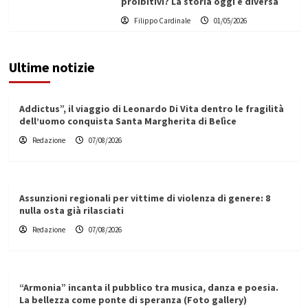
proibitivi? La storia oggi è diversa
Filippo Cardinale
01/05/2026
Ultime notizie
Addictus”, il viaggio di Leonardo Di Vita dentro le fragilità
dell’uomo conquista Santa Margherita di Belìce
Redazione
07/08/2026
Assunzioni regionali per vittime di violenza di genere: 8
nulla osta già rilasciati
Redazione
07/08/2026
“Armonia” incanta il pubblico tra musica, danza e poesia.
La bellezza come ponte di speranza (Foto gallery)