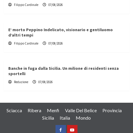
Filippo Cardinale
07/08/2026
E’ morto Peppino Indelicato, visionario e gentiluomo
d’altri tempi
Filippo Cardinale
07/08/2026
Banche in fuga dalla Sicilia. Un milione di residenti senza
sportelli
Redazione
07/08/2026
Sciacca
Ribera
Menfi
Valle Del Belice
Provincia
Sicilia
Italia
Mondo