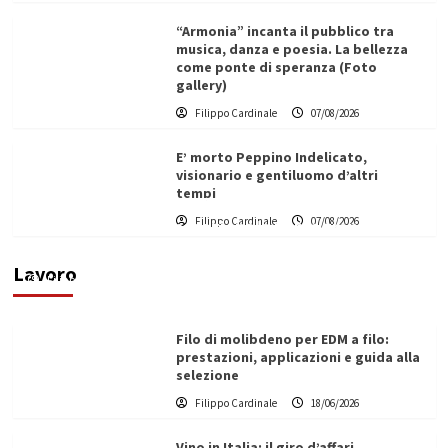
“Armonia” incanta il pubblico tra
musica, danza e poesia. La bellezza
come ponte di speranza (Foto
gallery)
Filippo Cardinale
07/08/2026
E’ morto Peppino Indelicato,
visionario e gentiluomo d’altri
tempi
L’ingegnere saccense Buscarnera partner chiave
Filippo Cardinale
07/08/2026
di un progetto transnazionale per la transizione
ecologica
Lavoro
Filippo Cardinale
21/06/2026
Filo di molibdeno per EDM a filo:
prestazioni, applicazioni e guida alla
selezione
Filippo Cardinale
18/06/2026
Vino in Italia: il giro d’affari