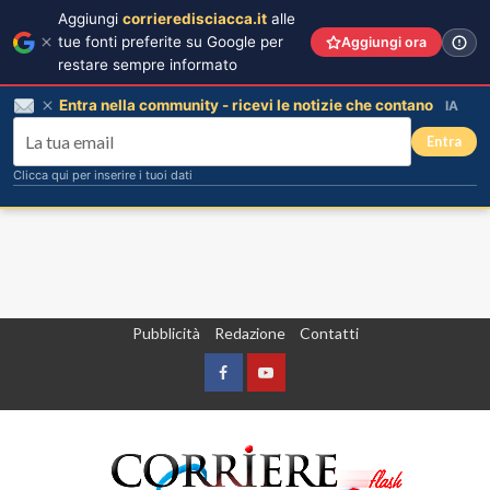
Aggiungi
corrieredisciacca.it
alle
tue fonti preferite su Google per
Aggiungi ora
restare sempre informato
Entra nella community - ricevi le notizie che contano
IA
Entra
Clicca qui per inserire i tuoi dati
Vai
Pubblicità
Redazione
Contatti
al
contenuto
Facebook
Yountube