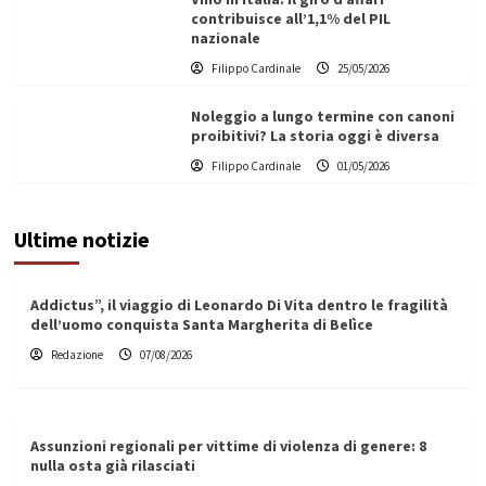
contribuisce all’1,1% del PIL
nazionale
Filippo Cardinale
25/05/2026
Noleggio a lungo termine con canoni
proibitivi? La storia oggi è diversa
Filippo Cardinale
01/05/2026
Ultime notizie
Addictus”, il viaggio di Leonardo Di Vita dentro le fragilità
dell’uomo conquista Santa Margherita di Belìce
Redazione
07/08/2026
Assunzioni regionali per vittime di violenza di genere: 8
nulla osta già rilasciati