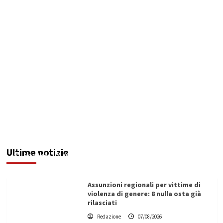
Addictus”, il viaggio di Leonardo Di Vita dentro
le fragilità dell’uomo conquista Santa
Margherita di Belìce
Ultime notizie
Redazione
07/08/2026
Assunzioni regionali per vittime di
violenza di genere: 8 nulla osta già
rilasciati
Redazione
07/08/2026