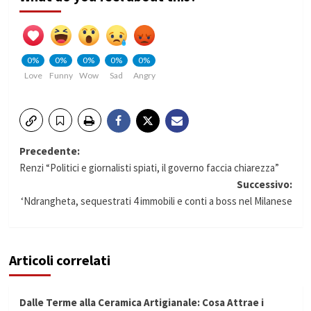
0%
0%
0%
0%
0%
Love
Funny
Wow
Sad
Angry
Navigazione
Precedente:
Renzi “Politici e giornalisti spiati, il governo faccia chiarezza”
articolo
Successivo:
‘Ndrangheta, sequestrati 4 immobili e conti a boss nel Milanese
Articoli correlati
Dalle Terme alla Ceramica Artigianale: Cosa Attrae i