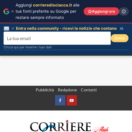
Aggiungi
corrieredisciacca.it
alle
tue fonti preferite su Google per
Aggiungi ora
restare sempre informato
Entra nella community - ricevi le notizie che contano
IA
Entra
Clicca qui per inserire i tuoi dati
Vai
Pubblicità
Redazione
Contatti
al
contenuto
Facebook
Yountube