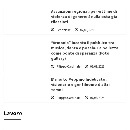
Assunzioni regionali per vittime di
violenza di genere: 8 nulla osta già
rilasciati
Redazione
07/08/2026
“Armonia” incanta il pubblico tra
musica, danza e poesia. La bellezza
come ponte di speranza (Foto
gallery)
Filippo Cardinale
07/08/2026
E’ morto Peppino Indelicato,
visionario e gentiluomo d’altri
tempi
L’ingegnere saccense Buscarnera partner chiave
Filippo Cardinale
07/08/2026
di un progetto transnazionale per la transizione
ecologica
Lavoro
Filippo Cardinale
21/06/2026