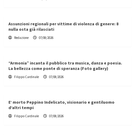
Assunzioni regionali per vittime di violenza di genere: 8
nulla osta già rilasciati
Redazione
07/08/2026
“Armonia” incanta il pubblico tra musica, danza e poesia.
La bellezza come ponte di speranza (Foto gallery)
Filippo Cardinale
07/08/2026
E’ morto Peppino Indelicato, visionario e gentiluomo
d’altri tempi
Filippo Cardinale
07/08/2026