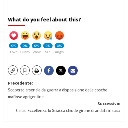
What do you feel about this?
0%
0%
0%
0%
0%
Love
Funny
Wow
Sad
Angry
Navigazione
Precedente:
Scoperto arsenale da guerra a disposizione delle cosche
articolo
mafiose agrigentine
Successivo:
Calcio Eccellenza: lo Sciacca chiude girone di andata in casa