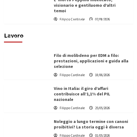
visionario e gentiluomo d’altri
tempi
L’ingegnere saccense Buscarnera partner chiave
Filippo Cardinale
07/08/2026
di un progetto transnazionale per la transizione
ecologica
Lavoro
Filippo Cardinale
21/06/2026
Filo di molibdeno per EDM a filo:
prestazioni, applicazioni e guida alla
selezione
Filippo Cardinale
18/06/2026
Vino in Italia: il giro d’affari
contribuisce all’1,1% del PIL
nazionale
Filippo Cardinale
25/05/2026
Noleggio a lungo termine con canoni
proibitivi? La storia oggi è diversa
Filippo Cardinale
01/05/2026