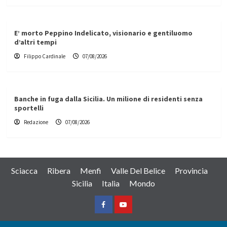
E’ morto Peppino Indelicato, visionario e gentiluomo
d’altri tempi
Filippo Cardinale
07/08/2026
Banche in fuga dalla Sicilia. Un milione di residenti senza
sportelli
Redazione
07/08/2026
Sciacca
Ribera
Menfi
Valle Del Belice
Provincia
Sicilia
Italia
Mondo
Facebook
Yountube