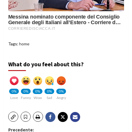
Tags:
home
What do you feel about this?
0%
0%
0%
0%
0%
Love
Funny
Wow
Sad
Angry
Navigazione
Precedente: