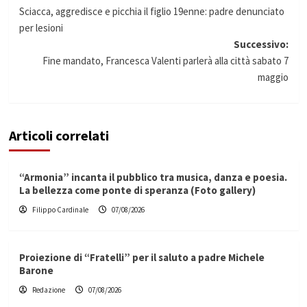
Sciacca, aggredisce e picchia il figlio 19enne: padre denunciato
articolo
per lesioni
Successivo:
Fine mandato, Francesca Valenti parlerà alla città sabato 7
maggio
Articoli correlati
“Armonia” incanta il pubblico tra musica, danza e poesia.
La bellezza come ponte di speranza (Foto gallery)
Filippo Cardinale
07/08/2026
Proiezione di “Fratelli” per il saluto a padre Michele
Barone
Redazione
07/08/2026