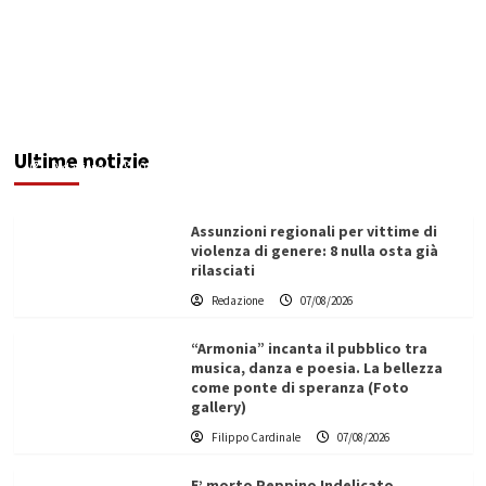
Addictus”, il viaggio di Leonardo Di Vita dentro
le fragilità dell’uomo conquista Santa
Margherita di Belìce
Ultime notizie
Redazione
07/08/2026
Assunzioni regionali per vittime di
violenza di genere: 8 nulla osta già
rilasciati
Redazione
07/08/2026
“Armonia” incanta il pubblico tra
musica, danza e poesia. La bellezza
come ponte di speranza (Foto
gallery)
Filippo Cardinale
07/08/2026
E’ morto Peppino Indelicato,