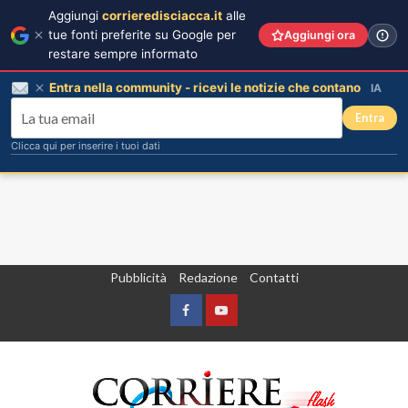
Aggiungi
corrieredisciacca.it
alle
tue fonti preferite su Google per
Aggiungi ora
restare sempre informato
Entra nella community - ricevi le notizie che contano
IA
Entra
Clicca qui per inserire i tuoi dati
Vai
Pubblicità
Redazione
Contatti
al
contenuto
Facebook
Yountube