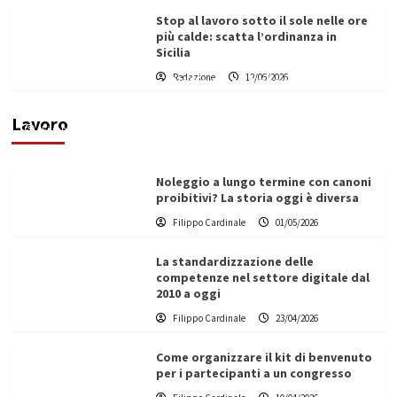
Stop al lavoro sotto il sole nelle ore
più calde: scatta l’ordinanza in
Sicilia
Redazione
12/06/2026
Vino in Italia: il giro d’affari contribuisce
all’1,1% del PIL nazionale
Lavoro
Filippo Cardinale
25/05/2026
Noleggio a lungo termine con canoni
proibitivi? La storia oggi è diversa
Filippo Cardinale
01/05/2026
La standardizzazione delle
competenze nel settore digitale dal
2010 a oggi
Filippo Cardinale
23/04/2026
Come organizzare il kit di benvenuto
per i partecipanti a un congresso