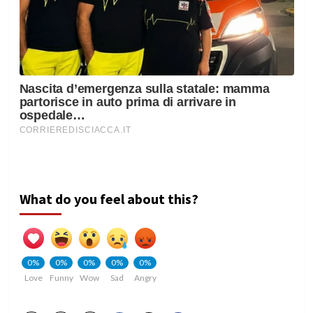
What do you feel about this?
0%
0%
0%
0%
0%
Love
Funny
Wow
Sad
Angry