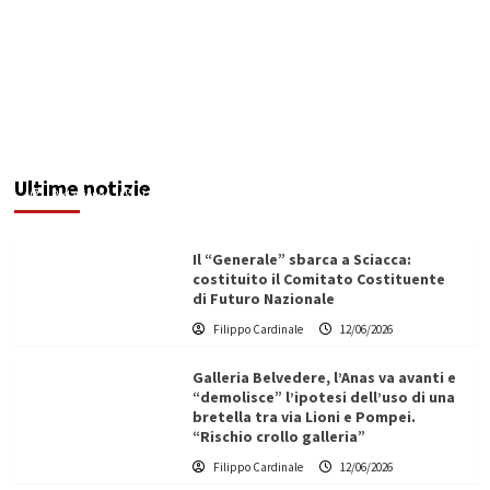
Maxi operazione “Abisso”: 15 arresti tra Italia e
Malta
Ultime notizie
Redazione
12/06/2026
Il “Generale” sbarca a Sciacca:
costituito il Comitato Costituente
di Futuro Nazionale
Filippo Cardinale
12/06/2026
Galleria Belvedere, l’Anas va avanti e
“demolisce” l’ipotesi dell’uso di una
bretella tra via Lioni e Pompei.
“Rischio crollo galleria”
Filippo Cardinale
12/06/2026