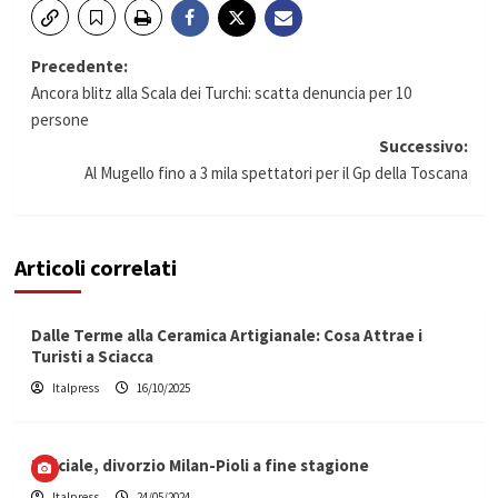
Navigazione
Precedente:
Ancora blitz alla Scala dei Turchi: scatta denuncia per 10
articolo
persone
Successivo:
Al Mugello fino a 3 mila spettatori per il Gp della Toscana
Articoli correlati
Dalle Terme alla Ceramica Artigianale: Cosa Attrae i
Turisti a Sciacca
Italpress
16/10/2025
Ufficiale, divorzio Milan-Pioli a fine stagione
Italpress
24/05/2024