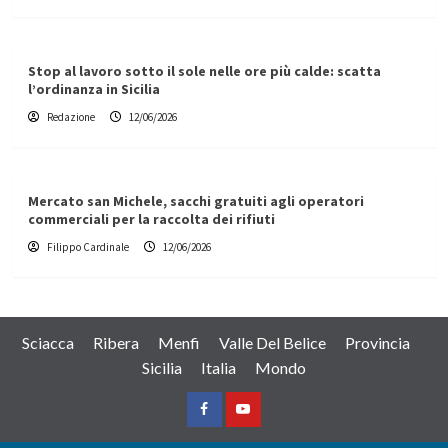
Stop al lavoro sotto il sole nelle ore più calde: scatta
l’ordinanza in Sicilia
Redazione
12/06/2026
Mercato san Michele, sacchi gratuiti agli operatori
commerciali per la raccolta dei rifiuti
Filippo Cardinale
12/06/2026
Sciacca
Ribera
Menfi
Valle Del Belice
Provincia
Sicilia
Italia
Mondo
Facebook
Yountube