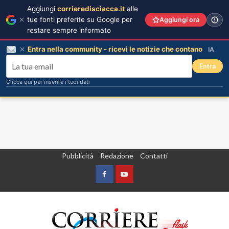
Aggiungi
corrieredisciacca.it
alle
tue fonti preferite su Google per
Aggiungi ora
restare sempre informato
Entra nella community - ricevi le notizie che contano
IA
Entra
Clicca qui per inserire i tuoi dati
Vai
Pubblicità
Redazione
Contatti
al
contenuto
Facebook
Yountube