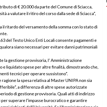
tributo di € 20.000 da parte del Comune di Sciacca,
à a valutare il ritiro del corso dalla sede di Sciacca”,
va il ritardo del versamento della somma con lo stato di
Ente.
. 163 del Testo Unico Enti Locali consente pagamenti e
qualora siano necessari per evitare danni patrimoniali
ante la gestione provvisoria, l’ Amministrazione
 liquidato spese per altre finalità, dimostrando che,
umenti tecnici per operare sussistono”.
e ragione la spesa relativa al Master UNIPA non sia
feribile”, a differenza di altre spese autorizzate
iodo di gestione provvisoria. ​Quali atti di indirizzo
iari per superare l’impasse burocratico e garantire
mpi richiesti dall’Università. ​Se l’Amministrazione sia