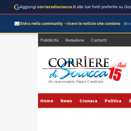
Aggiungi
corrieredisciacca.it
alle tue fonti preferite su G
Entra nella community - ricevi le notizie che contano
IA
N
Vai
Pubblicità
Redazione
Contatti
al
contenuto
Home
News
Cronaca
Politica
S