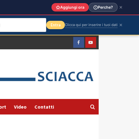
Aggiungi ora
Perche?
Entra
Clicca qui per inserire i tuoi dati
Facebook
Yountube
ort
Video
Contatti