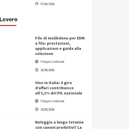
07/08/2026
transnazionale per la transizione
ecologica
Lavoro
Filippo Cardinale
21/06/2026
Filo di molibdeno per EDM
a filo: prestazioni,
applicazioni e guida alla
selezione
Filippo Cardinale
18/06/2026
Vino in Italia: il giro
d’affari contribuisce
all’1,1% del PIL nazionale
Filippo Cardinale
25/05/2026
Noleggio a lungo termine
con canoni proibitivi? La