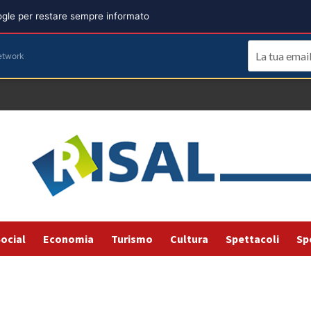
oogle per restare sempre informato
etwork
ocial
Economia
Turismo
Cultura
Spettacoli
Sp