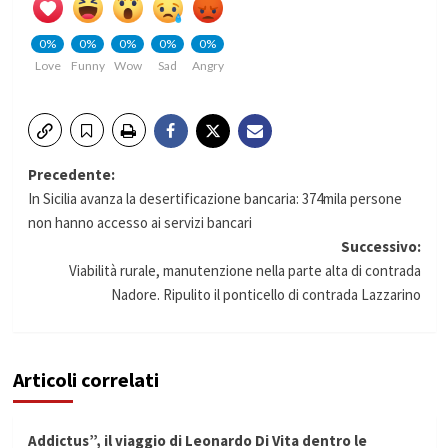
0%
0%
0%
0%
0%
Love
Funny
Wow
Sad
Angry
Navigazione
Precedente:
In Sicilia avanza la desertificazione bancaria: 374mila persone
articolo
non hanno accesso ai servizi bancari
Successivo:
Viabilità rurale, manutenzione nella parte alta di contrada
Nadore. Ripulito il ponticello di contrada Lazzarino
Articoli correlati
Addictus”, il viaggio di Leonardo Di Vita dentro le