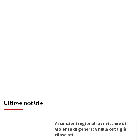
Addictus”, il viaggio di Leonardo Di Vita dentro
le fragilità dell’uomo conquista Santa
Margherita di Belìce
Ultime notizie
Redazione
07/08/2026
Assunzioni regionali per vittime di
violenza di genere: 8 nulla osta già
rilasciati