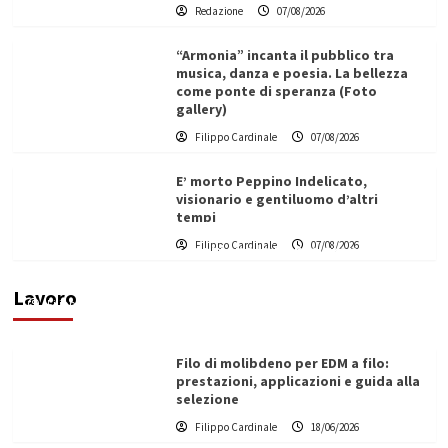
Redazione
07/08/2026
“Armonia” incanta il pubblico tra
musica, danza e poesia. La bellezza
come ponte di speranza (Foto
gallery)
Filippo Cardinale
07/08/2026
E’ morto Peppino Indelicato,
visionario e gentiluomo d’altri
tempi
L’ingegnere saccense Buscarnera partner chiave
Filippo Cardinale
07/08/2026
di un progetto transnazionale per la transizione
ecologica
Lavoro
Filippo Cardinale
21/06/2026
Filo di molibdeno per EDM a filo:
prestazioni, applicazioni e guida alla
selezione
Filippo Cardinale
18/06/2026