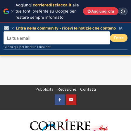
Aggiungi
corrieredisciacca.it
alle
tue fonti preferite su Google per
Aggiungi ora
restare sempre informato
Entra nella community - ricevi le notizie che contano
IA
Entra
Clicca qui per inserire i tuoi dati
Vai
Pubblicità
Redazione
Contatti
al
contenuto
Facebook
Yountube