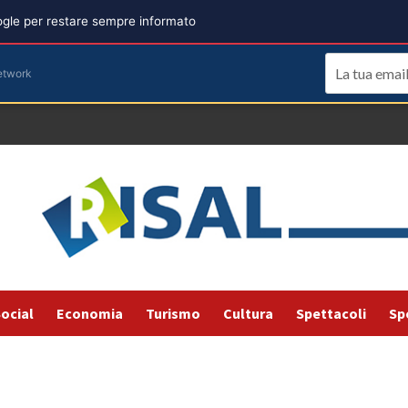
oogle per restare sempre informato
etwork
ocial
Economia
Turismo
Cultura
Spettacoli
Sp