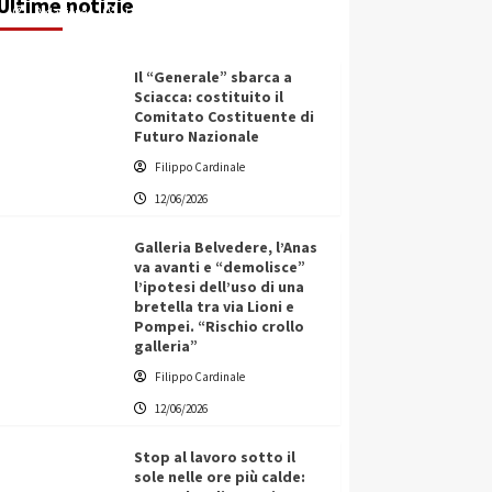
Ultime notizie
Redazione
12/06/2026
Il “Generale” sbarca a
Sciacca: costituito il
Comitato Costituente di
Futuro Nazionale
Filippo Cardinale
12/06/2026
Galleria Belvedere, l’Anas
va avanti e “demolisce”
l’ipotesi dell’uso di una
bretella tra via Lioni e
Pompei. “Rischio crollo
galleria”
Filippo Cardinale
12/06/2026
Stop al lavoro sotto il
sole nelle ore più calde: