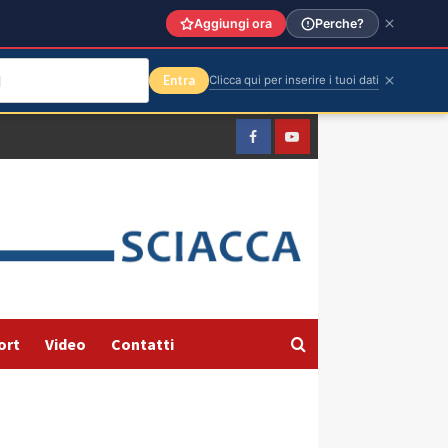
Aggiungi ora
Perche?
Entra
Clicca qui per inserire i tuoi dati
Facebook
Yountube
ort
Video
Contatti