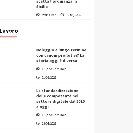
scatta l’ordinanza in
Sicilia
Vino in Italia: il giro d’affari
Redazione
12/06/2026
contribuisce all’1,1% del PIL
nazionale
Lavoro
Filippo Cardinale
25/05/2026
Noleggio a lungo termine
con canoni proibitivi? La
storia oggi è diversa
Filippo Cardinale
01/05/2026
La standardizzazione
delle competenze nel
settore digitale dal 2010
a oggi
Filippo Cardinale
23/04/2026