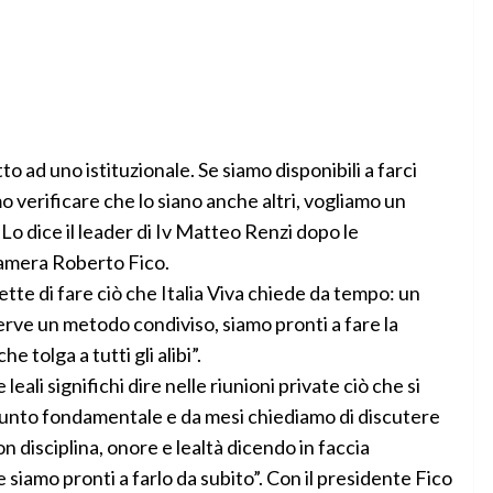
o ad uno istituzionale. Se siamo disponibili a farci
o verificare che lo siano anche altri, vogliamo un
. Lo dice il leader di Iv Matteo Renzi dopo le
Camera Roberto Fico.
ette di fare ciò che Italia Viva chiede da tempo: un
erve un metodo condiviso, siamo pronti a fare la
 tolga a tutti gli alibi”.
ali significhi dire nelle riunioni private ciò che si
n punto fondamentale e da mesi chiediamo di discutere
n disciplina, onore e lealtà dicendo in faccia
e siamo pronti a farlo da subito”. Con il presidente Fico