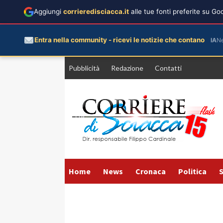
Aggiungi
corrieredisciacca.it
alle tue fonti preferite su G
Entra nella community - ricevi le notizie che contano
IA
N
Vai
Pubblicità
Redazione
Contatti
al
contenuto
Home
News
Cronaca
Politica
S