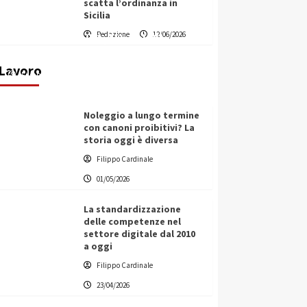
scatta l’ordinanza in
Sicilia
Vino in Italia: il giro d’affari
Redazione
12/06/2026
contribuisce all’1,1% del PIL
nazionale
Lavoro
Filippo Cardinale
25/05/2026
Noleggio a lungo termine
con canoni proibitivi? La
storia oggi è diversa
Filippo Cardinale
01/05/2026
La standardizzazione
delle competenze nel
settore digitale dal 2010
a oggi
Filippo Cardinale
23/04/2026