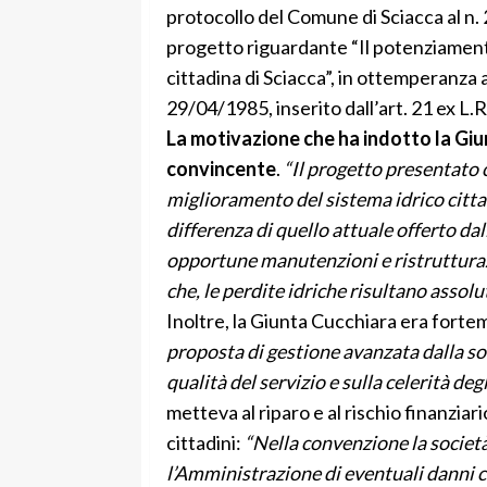
protocollo del Comune di Sciacca al n.
progetto riguardante “Il potenziamento 
cittadina di Sciacca”, in ottemperanza a
29/04/1985, inserito dall’art. 21 ex L.R
La motivazione che ha indotto la Gi
convincente
.
“Il progetto presentato 
miglioramento del sistema idrico cittad
differenza di quello attuale offerto dal
opportune manutenzioni e ristrutturazi
che, le perdite idriche risultano assolu
Inoltre, la Giunta Cucchiara era forte
proposta di gestione avanzata dalla soc
qualità del servizio e sulla celerità de
metteva al riparo e al rischio finanziar
cittadini:
“Nella convenzione la societ
l’Amministrazione di eventuali danni c