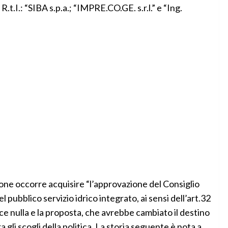
 “SIBA s.p.a.; “IMPRE.CO.GE. s.r.l.” e “Ing.
one occorre acquisire “l’approvazione del Consiglio
pubblico servizio idrico integrato, ai sensi dell’art.32
ece nulla e la proposta, che avrebbe cambiato il destino
ra gli scogli della politica. La storia seguente è nota a