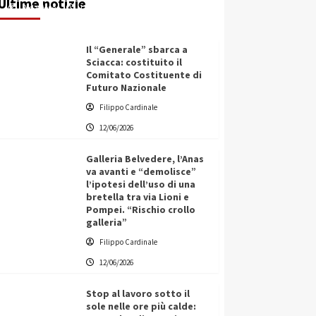
Ultime notizie
Redazione
12/06/2026
Il “Generale” sbarca a
Sciacca: costituito il
Comitato Costituente di
Futuro Nazionale
Filippo Cardinale
12/06/2026
Galleria Belvedere, l’Anas
va avanti e “demolisce”
l’ipotesi dell’uso di una
bretella tra via Lioni e
Pompei. “Rischio crollo
galleria”
Filippo Cardinale
12/06/2026
Stop al lavoro sotto il
sole nelle ore più calde: