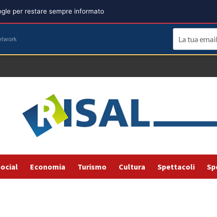
oogle per restare sempre informato
etwork
ocial
Economia
Turismo
Cultura
Spettacoli
Sp