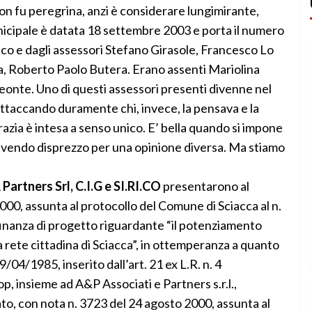
non fu peregrina, anzi è considerare lungimirante,
unicipale è datata 18 settembre 2003 e porta il numero
aco e dagli assessori Stefano Girasole, Francesco Lo
a, Roberto Paolo Butera. Erano assenti Mariolina
onte. Uno di questi assessori presenti divenne nel
ttaccando duramente chi, invece, la pensava e la
zia è intesa a senso unico. E’ bella quando si impone
, avendo disprezzo per una opinione diversa. Ma stiamo
artners Srl, C.I.G e SI.RI.CO
presentarono al
0, assunta al protocollo del Comune di Sciacca al n.
finanza di progetto riguardante “il potenziamento
la rete cittadina di Sciacca”, in ottemperanza a quanto
29/04/1985, inserito dall’art. 21 ex L.R. n. 4
p, insieme ad A&P Associati e Partners s.r.l.,
ntato, con nota n. 3723 del 24 agosto 2000, assunta al