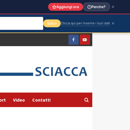
Aggiungi ora
Perche?
Entra
Clicca qui per inserire i tuoi dati
Facebook
Yountube
ort
Video
Contatti