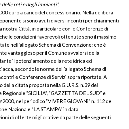
elle reti e degli impianti”.
000 euro a carico del concessionario. Nella delibera
oponente si sono avuti diversi incontri per chiarimenti
 nostra Città, in particolare con le Conferenze di
he le condizioni favorevoli ottenute sono il massimo
rtate nell’allegato Schema di Convenzione; che è
 vantaggioso per il Comune avvalersi della
dante il potenziamento della rete idrica ed
Sciacca, secondo le norme dell’allegato Schema di
ncontri e Conferenze di Servizi sopra riportate. A
 della citata proposta nella G.U.R.S. n.39 del
one Regionale “SICILIA”, “GAZZETTA DEL SUD” e
/2000, nel periodico “VIVERE GIOVANi” n. 112 del
ione Nazionale “LA STAMPA” in data
ni di offerte migliorative da parte delle seguenti