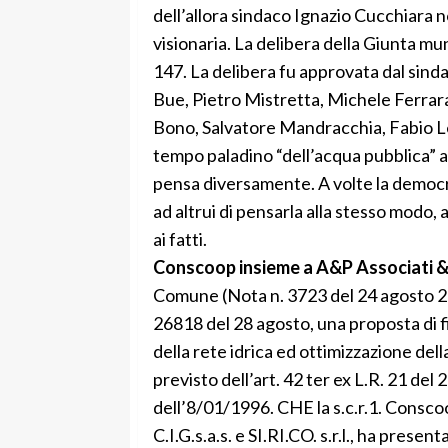
dell’allora sindaco Ignazio Cucchiara 
visionaria. La delibera della Giunta m
147. La delibera fu approvata dal sind
Bue, Pietro Mistretta, Michele Ferrar
Bono, Salvatore Mandracchia, Fabio Le
tempo paladino “dell’acqua pubblica” a
pensa diversamente. A volte la democra
ad altrui di pensarla alla stesso modo
ai fatti.
Conscoop insieme a A&P Associati & P
Comune (Nota n. 3723 del 24 agosto 200
26818 del 28 agosto, una proposta di 
della rete idrica ed ottimizzazione del
previsto dell’art. 42 ter ex L.R. 21 del 
dell’8/01/1996. CHE la s.c.r.1. Conscoo
C.I.G.s.a.s. e SI.RI.CO. s.r.l., ha prese