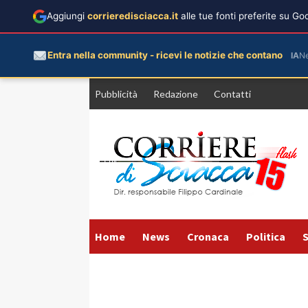
Aggiungi
corrieredisciacca.it
alle tue fonti preferite su G
Entra nella community - ricevi le notizie che contano
IA
N
Vai
Pubblicità
Redazione
Contatti
al
contenuto
Home
News
Cronaca
Politica
S