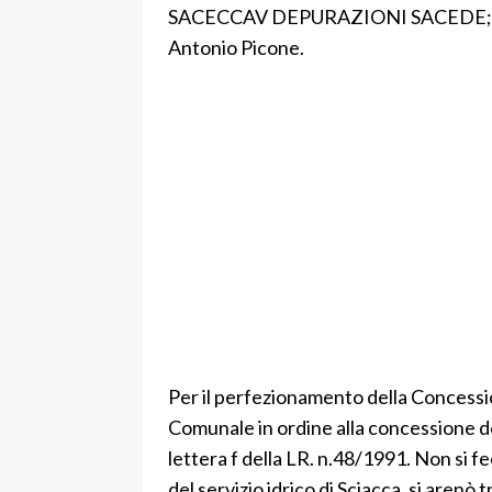
SACECCAV DEPURAZIONI SACEDE; R.t.I.:
Antonio Picone.
Per il perfezionamento della Concessi
Comunale in ordine alla concessione del 
lettera f della LR. n.48/1991. Non si f
del servizio idrico di Sciacca, si arenò t