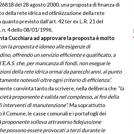
 26818 del 28 agosto 2000, una proposta di finanza di
della rete idrica ed otliniizzazione della rete
 quanto previsto dall’art. 42 ter ex L.R. 21 del
. n. 4 dello 08/01/1996.
unta Cucchiara ad approvare la proposta è molto
con la proposta è idoneo alle esigenze di
ino, offrendo un servizio efficiente e qualificato, a
l’E.A.S. che, per mancanza di fondi, non esegue le
oni della rete idrica ormai da parecchi anni, al punto
tamente notevoli oltre ogni criterio di efficienza”.
mente convinta tanto da scrivere, nella delibera che
“la
ietà proponente è valida nel complesso, ai fini della
gli interventi di manutenzione”.
Ma soprattutto
io il Comune, le casse comunali e i portafogli dei
à proponente solleva attraverso fidejussione
he possono essere provocati a terzi durante le