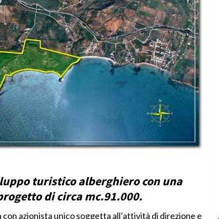
iluppo turistico alberghiero con una
rogetto di circa mc.91.000.
con azionista unico soggetta all’attività di direzione e