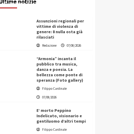
Ultime notizie
Redazione
07/08/2026
Assunzioni regionali per
vittime di violenza di
genere: 8 nulla osta già
rilasciati
Redazione
07/08/2026
“Armonia” incanta il
pubblico tra musica,
danza e poesia. La
bellezza come ponte di
speranza (Foto gallery)
Filippo Cardinale
07/08/2026
E’ morto Peppino
Indelicato, visionario e
gentiluomo d’altri tempi
L’ingegnere saccense Buscarnera
Filippo Cardinale
partner chiave di un progetto