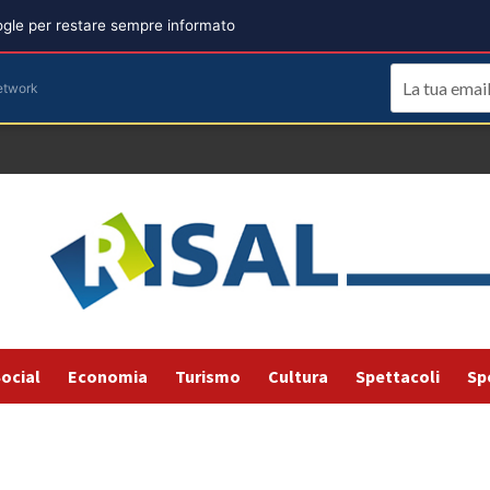
oogle per restare sempre informato
etwork
ocial
Economia
Turismo
Cultura
Spettacoli
Sp