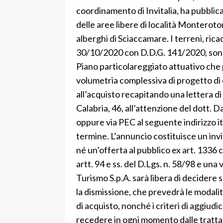
coordinamento di Invitalia, ha pubblica
delle aree libere di località Monteroto
alberghi di Sciaccamare. I terreni, ric
30/10/2020 con D.D.G. 141/2020, sono
Piano particolareggiato attuativo che
volumetria complessiva di progetto di 
all’acquisto recapitando una lettera d
Calabria, 46, all’attenzione del dott. D
oppure via PEC al seguente indirizzo
i
termine. L’annuncio costituisce un invi
né un’offerta al pubblico ex art. 1336 c
artt. 94 e ss. del D.Lgs. n. 58/98 e una 
Turismo S.p.A. sarà libera di decidere
la dismissione, che prevedrà le modal
di acquisto, nonché i criteri di aggiudica
recedere in ogni momento dalle trattat