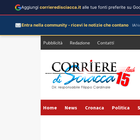
Aggiungi
corrieredisciacca.it
alle tue fonti preferite su G
Entra nella community - ricevi le notizie che contano
IA
N
Vai
Pubblicità
Redazione
Contatti
al
contenuto
Home
News
Cronaca
Politica
S