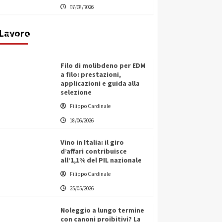
07/08/2026
transnazionale per la transizione
ecologica
Lavoro
Filippo Cardinale
21/06/2026
Filo di molibdeno per EDM
a filo: prestazioni,
applicazioni e guida alla
selezione
Filippo Cardinale
18/06/2026
Vino in Italia: il giro
d’affari contribuisce
all’1,1% del PIL nazionale
Filippo Cardinale
25/05/2026
Noleggio a lungo termine
con canoni proibitivi? La