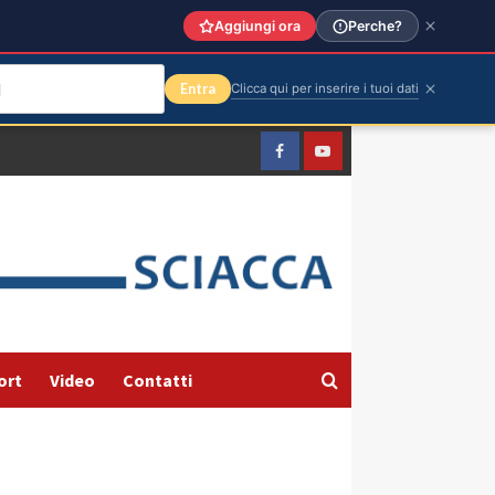
Aggiungi ora
Perche?
Entra
Clicca qui per inserire i tuoi dati
Facebook
Yountube
ort
Video
Contatti