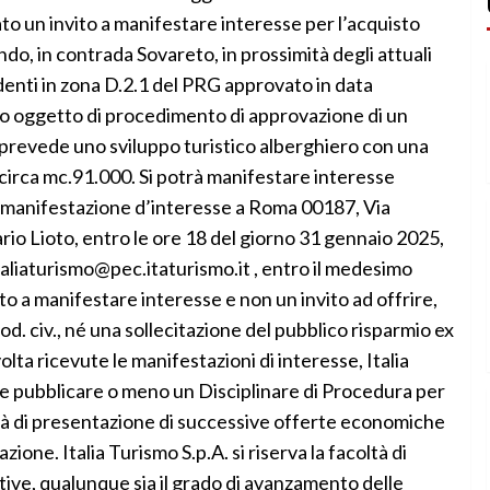
to un invito a manifestare interesse per l’acquisto
ndo, in contrada Sovareto, in prossimità degli attuali
adenti in zona D.2.1 del PRG approvato in data
 oggetto di procedimento di approvazione di un
 prevede uno sviluppo turistico alberghiero con una
circa mc.91.000. Si potrà manifestare interesse
i manifestazione d’interesse a Roma 00187, Via
ario Lioto, entro le ore 18 del giorno 31 gennaio 2025,
taliaturismo@pec.itaturismo.it
, entro il medesimo
to a manifestare interesse e non un invito ad offrire,
od. civ., né una sollecitazione del pubblico risparmio ex
volta ricevute le manifestazioni di interesse, Italia
 se pubblicare o meno un Disciplinare di Procedura per
ità di presentazione di successive offerte economiche
zione. Italia Turismo S.p.A. si riserva la facoltà di
ive, qualunque sia il grado di avanzamento delle