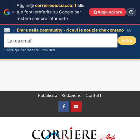
Aggiungi
corrieredisciacca.it
alle
tue fonti preferite su Google per
Aggiungi ora
restare sempre informato
Entra nella community - ricevi le notizie che contano
IA
Entra
Clicca qui per inserire i tuoi dati
Vai
Pubblicità
Redazione
Contatti
al
contenuto
Facebook
Yountube