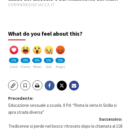
What do you feel about this?
0%
0%
0%
0%
0%
Love
Funny
Wow
Sad
Angry
Navigazione
Precedente:
Educazione sessuale a scuola. Il Pd: “Roma la vieta in Sicilia si
articolo
apra strada diversa”
Successivo:
Tredicenne si perde nel bosco: ritrovato dopo la chiamata al 118