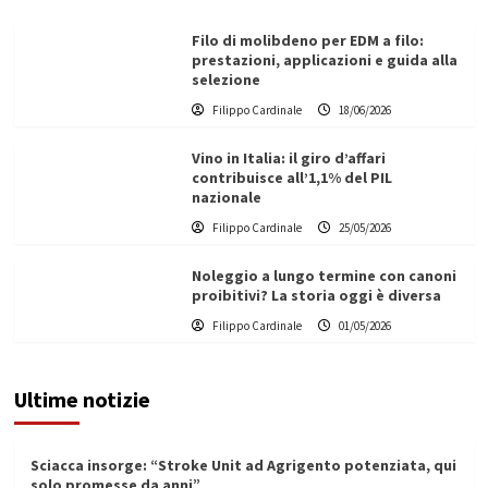
Filo di molibdeno per EDM a filo:
prestazioni, applicazioni e guida alla
selezione
Filippo Cardinale
18/06/2026
Vino in Italia: il giro d’affari
contribuisce all’1,1% del PIL
nazionale
Filippo Cardinale
25/05/2026
Noleggio a lungo termine con canoni
proibitivi? La storia oggi è diversa
Filippo Cardinale
01/05/2026
Ultime notizie
Sciacca insorge: “Stroke Unit ad Agrigento potenziata, qui
solo promesse da anni”