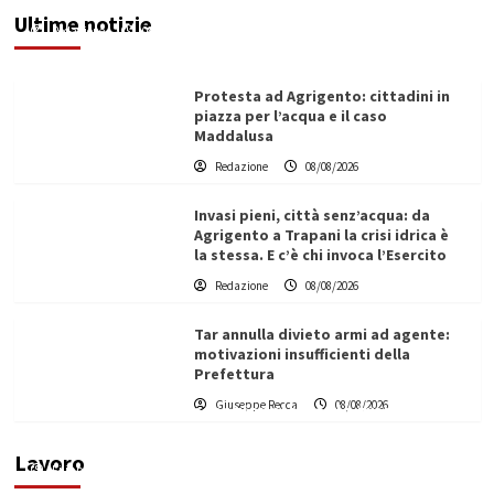
Ultime notizie
Redazione
08/08/2026
Protesta ad Agrigento: cittadini in
piazza per l’acqua e il caso
Maddalusa
Redazione
08/08/2026
Invasi pieni, città senz’acqua: da
Agrigento a Trapani la crisi idrica è
la stessa. E c’è chi invoca l’Esercito
Redazione
08/08/2026
Tar annulla divieto armi ad agente:
motivazioni insufficienti della
Prefettura
L’ingegnere saccense Buscarnera partner chiave
Giuseppe Recca
08/08/2026
di un progetto transnazionale per la transizione
ecologica
Lavoro
Filippo Cardinale
21/06/2026