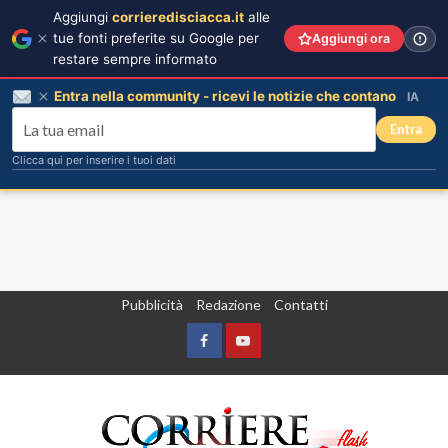
Aggiungi
corrieredisciacca.it
alle
tue fonti preferite su Google per
Aggiungi ora
restare sempre informato
Entra nella community - ricevi le notizie che contano
IA
Entra
Clicca qui per inserire i tuoi dati
Vai
Pubblicità
Redazione
Contatti
al
contenuto
Facebook
Yountube