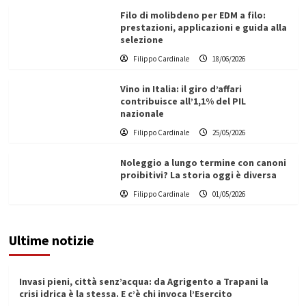
Filo di molibdeno per EDM a filo:
prestazioni, applicazioni e guida alla
selezione
Filippo Cardinale
18/06/2026
Vino in Italia: il giro d’affari
contribuisce all’1,1% del PIL
nazionale
Filippo Cardinale
25/05/2026
Noleggio a lungo termine con canoni
proibitivi? La storia oggi è diversa
Filippo Cardinale
01/05/2026
Ultime notizie
Invasi pieni, città senz’acqua: da Agrigento a Trapani la
crisi idrica è la stessa. E c’è chi invoca l’Esercito