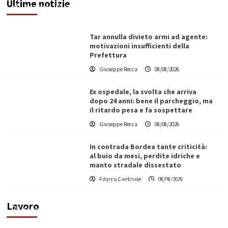
Ultime notizie
Redazione
08/08/2026
Tar annulla divieto armi ad agente:
motivazioni insufficienti della
Prefettura
Giuseppe Recca
08/08/2026
Ex ospedale, la svolta che arriva
dopo 24 anni: bene il parcheggio, ma
il ritardo pesa e fa sospettare
Giuseppe Recca
08/08/2026
In contrada Bordea tante criticità:
al buio da mesi, perdite idriche e
manto stradale dissestato
L’ingegnere saccense Buscarnera partner chiave
Filippo Cardinale
08/08/2026
di un progetto transnazionale per la transizione
ecologica
Lavoro
Filippo Cardinale
21/06/2026