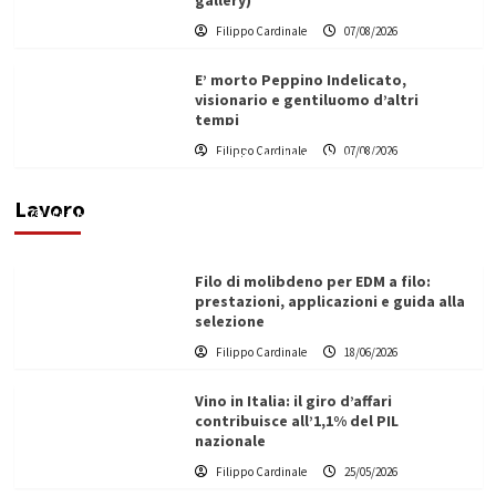
gallery)
Filippo Cardinale
07/08/2026
E’ morto Peppino Indelicato,
visionario e gentiluomo d’altri
tempi
L’ingegnere saccense Buscarnera partner chiave
Filippo Cardinale
07/08/2026
di un progetto transnazionale per la transizione
ecologica
Lavoro
Filippo Cardinale
21/06/2026
Filo di molibdeno per EDM a filo:
prestazioni, applicazioni e guida alla
selezione
Filippo Cardinale
18/06/2026
Vino in Italia: il giro d’affari
contribuisce all’1,1% del PIL
nazionale
Filippo Cardinale
25/05/2026