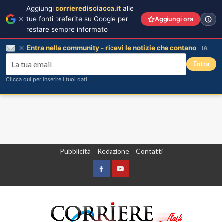
Aggiungi
corrieredisciacca.it
alle
tue fonti preferite su Google per
Aggiungi ora
restare sempre informato
Entra nella community - ricevi le notizie che contano
IA
Entra
Clicca qui per inserire i tuoi dati
Vai
Pubblicità
Redazione
Contatti
al
contenuto
Facebook
Yountube