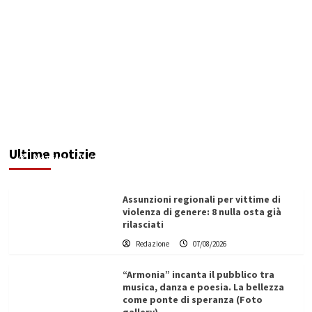
Addictus”, il viaggio di Leonardo Di Vita dentro
le fragilità dell’uomo conquista Santa
Margherita di Belìce
Ultime notizie
Redazione
07/08/2026
Assunzioni regionali per vittime di
violenza di genere: 8 nulla osta già
rilasciati
Redazione
07/08/2026
“Armonia” incanta il pubblico tra
musica, danza e poesia. La bellezza
come ponte di speranza (Foto