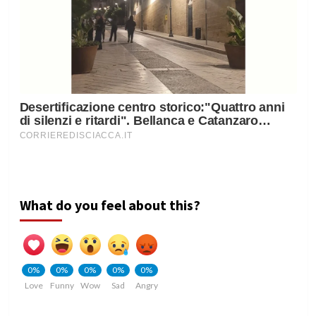
What do you feel about this?
0%
0%
0%
0%
0%
Love
Funny
Wow
Sad
Angry