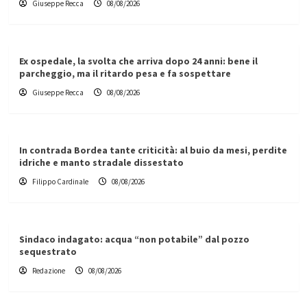
Giuseppe Recca
08/08/2026
Ex ospedale, la svolta che arriva dopo 24 anni: bene il
parcheggio, ma il ritardo pesa e fa sospettare
Giuseppe Recca
08/08/2026
In contrada Bordea tante criticità: al buio da mesi, perdite
idriche e manto stradale dissestato
Filippo Cardinale
08/08/2026
Sindaco indagato: acqua “non potabile” dal pozzo
sequestrato
Redazione
08/08/2026