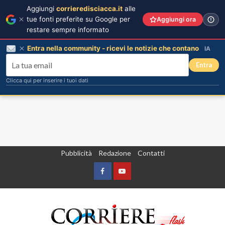
Aggiungi
corrieredisciacca.it
alle
tue fonti preferite su Google per
Aggiungi ora
restare sempre informato
Entra nella community - ricevi le notizie che contano
IA
Entra
Clicca qui per inserire i tuoi dati
Vai
Pubblicità
Redazione
Contatti
al
contenuto
Facebook
Yountube