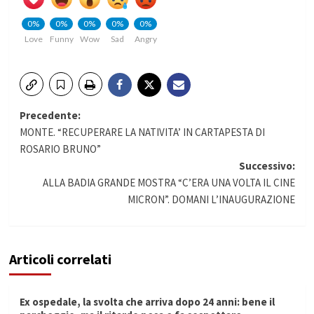
0%
0%
0%
0%
0%
Love
Funny
Wow
Sad
Angry
Navigazione
Precedente:
MONTE. “RECUPERARE LA NATIVITA’ IN CARTAPESTA DI
articolo
ROSARIO BRUNO”
Successivo:
ALLA BADIA GRANDE MOSTRA “C’ERA UNA VOLTA IL CINE
MICRON”. DOMANI L’INAUGURAZIONE
Articoli correlati
Ex ospedale, la svolta che arriva dopo 24 anni: bene il