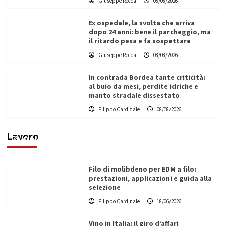
Giuseppe Recca
08/08/2026
Ex ospedale, la svolta che arriva
dopo 24 anni: bene il parcheggio, ma
il ritardo pesa e fa sospettare
Giuseppe Recca
08/08/2026
In contrada Bordea tante criticità:
al buio da mesi, perdite idriche e
manto stradale dissestato
L’ingegnere saccense Buscarnera partner chiave
Filippo Cardinale
08/08/2026
di un progetto transnazionale per la transizione
ecologica
Lavoro
Filippo Cardinale
21/06/2026
Filo di molibdeno per EDM a filo:
prestazioni, applicazioni e guida alla
selezione
Filippo Cardinale
18/06/2026
Vino in Italia: il giro d’affari