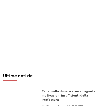
Invasi pieni, città senz’acqua: da Agrigento a
Trapani la crisi idrica è la stessa. E c’è chi invoca
l’Esercito
Ultime notizie
Redazione
08/08/2026
Tar annulla divieto armi ad agente:
motivazioni insufficienti della
Prefettura