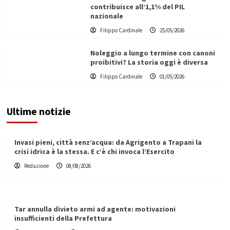
contribuisce all’1,1% del PIL
nazionale
Filippo Cardinale
25/05/2026
Noleggio a lungo termine con canoni
proibitivi? La storia oggi è diversa
Filippo Cardinale
01/05/2026
Ultime notizie
Invasi pieni, città senz’acqua: da Agrigento a Trapani la
crisi idrica è la stessa. E c’è chi invoca l’Esercito
Redazione
08/08/2026
Tar annulla divieto armi ad agente: motivazioni
insufficienti della Prefettura