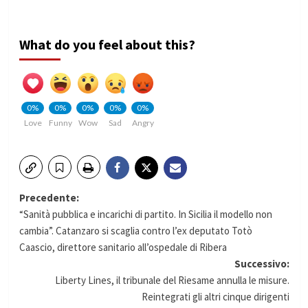
What do you feel about this?
0%
0%
0%
0%
0%
Love
Funny
Wow
Sad
Angry
Navigazione
Precedente:
“Sanità pubblica e incarichi di partito. In Sicilia il modello non
articolo
cambia”. Catanzaro si scaglia contro l’ex deputato Totò
Caascio, direttore sanitario all’ospedale di Ribera
Successivo:
Liberty Lines, il tribunale del Riesame annulla le misure.
Reintegrati gli altri cinque dirigenti