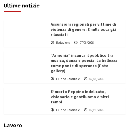
Ultime notizie
Redazione
07/08/2026
Assunzioni regionali per vittime di
violenza di genere: 8 nulla osta già
rilasciati
Redazione
07/08/2026
“Armonia” incanta il pubblico tra
musica, danza e poesia. La bellezza
come ponte di speranza (Foto
gallery)
Filippo Cardinale
07/08/2026
E’ morto Peppino Indelicato,
visionario e gentiluomo d’altri
tempi
L’ingegnere saccense Buscarnera partner chiave
Filippo Cardinale
07/08/2026
di un progetto transnazionale per la transizione
ecologica
Lavoro
Filippo Cardinale
21/06/2026