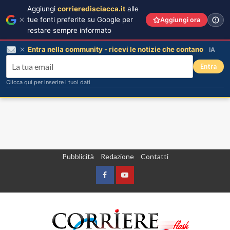
Aggiungi
corrieredisciacca.it
alle
tue fonti preferite su Google per
Aggiungi ora
restare sempre informato
Entra nella community - ricevi le notizie che contano
IA
Entra
Clicca qui per inserire i tuoi dati
Vai
Pubblicità
Redazione
Contatti
al
contenuto
Facebook
Yountube