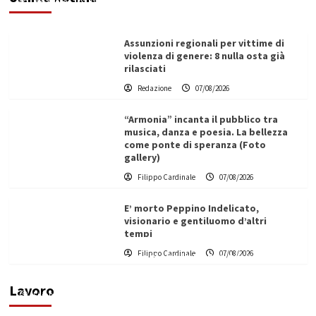
Redazione
07/08/2026
Assunzioni regionali per vittime di
violenza di genere: 8 nulla osta già
rilasciati
Redazione
07/08/2026
“Armonia” incanta il pubblico tra
musica, danza e poesia. La bellezza
come ponte di speranza (Foto
gallery)
Filippo Cardinale
07/08/2026
E’ morto Peppino Indelicato,
visionario e gentiluomo d’altri
tempi
L’ingegnere saccense Buscarnera partner chiave
Filippo Cardinale
07/08/2026
di un progetto transnazionale per la transizione
ecologica
Lavoro
Filippo Cardinale
21/06/2026