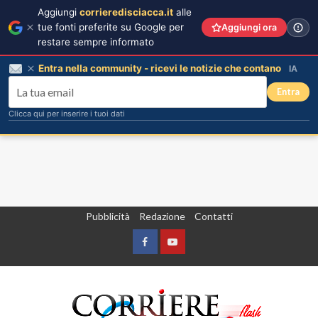
Aggiungi
corrieredisciacca.it
alle
tue fonti preferite su Google per
Aggiungi ora
restare sempre informato
Entra nella community - ricevi le notizie che contano
IA
Entra
Clicca qui per inserire i tuoi dati
Vai
Pubblicità
Redazione
Contatti
al
contenuto
Facebook
Yountube