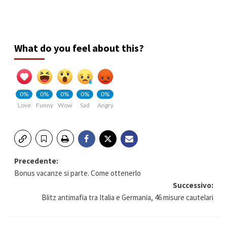
What do you feel about this?
0%
0%
0%
0%
0%
Love
Funny
Wow
Sad
Angry
Navigazione
Precedente:
Bonus vacanze si parte. Come ottenerlo
articolo
Successivo:
Blitz antimafia tra Italia e Germania, 46 misure cautelari