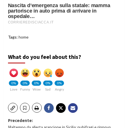
Tags:
home
What do you feel about this?
0%
0%
0%
0%
0%
Love
Funny
Wow
Sad
Angry
Navigazione
Precedente:
Maltempo da allerta arancione in Sicilia: nubifragi e rinnovo