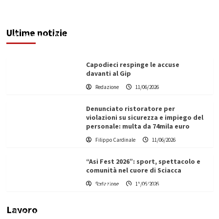
prudenza e collaborazione per il bene delle
comunità”
Ultime notizie
Redazione
11/06/2026
Capodieci respinge le accuse
davanti al Gip
Redazione
11/06/2026
Denunciato ristoratore per
violazioni su sicurezza e impiego del
personale: multa da 74mila euro
Filippo Cardinale
11/06/2026
“Asi Fest 2026”: sport, spettacolo e
comunità nel cuore di Sciacca
Redazione
11/06/2026
Vino in Italia: il giro d’affari contribuisce
all’1,1% del PIL nazionale
Lavoro
Filippo Cardinale
25/05/2026