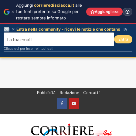
Aggiungi
corrieredisciacca.it
alle
tue fonti preferite su Google per
Aggiungi ora
restare sempre informato
Entra nella community - ricevi le notizie che contano
IA
Entra
Clicca qui per inserire i tuoi dati
Vai
Pubblicità
Redazione
Contatti
al
contenuto
Facebook
Yountube