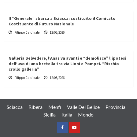
Il “Generale” sbarca a Sciacca: costituito il Comitato
Costituente di Futuro Nazionale
Filippo Cardinale
12/06/2026
Galleria Belvedere, l’Anas va avanti e “demolisce” l’ipotesi
dell’uso di una bretella tra via Lioni e Pompei. “Rischio
crollo galleria”
Filippo Cardinale
12/06/2026
Sciacca
Ribera
Menfi
Valle Del Belice
Provincia
Sicilia
Italia
Mondo
Facebook
Yountube