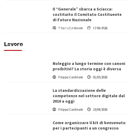
Il “Generale” sbarca a Sciacca:
costituito il Comitato Costituente
di Futuro Nazionale
Filippo Cardinale
12/06/2026
Vino in Italia: il giro d’affari contribuisce
all’1,1% del PIL nazionale
Lavoro
Filippo Cardinale
25/05/2026
Noleggio a lungo termine con canoni
proibitivi? La storia oggi è diversa
Filippo Cardinale
01/05/2026
La standardizzazione delle
competenze nel settore digitale dal
2010 a oggi
Filippo Cardinale
23/04/2026
Come organizzare il kit di benvenuto
per i partecipanti a un congresso