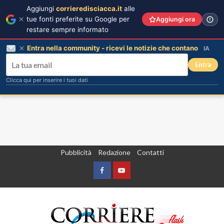
Aggiungi
corrieredisciacca.it
alle
tue fonti preferite su Google per
Aggiungi ora
restare sempre informato
Entra nella community - ricevi le notizie che contano
IA
Entra
Clicca qui per inserire i tuoi dati
Vai
Pubblicità
Redazione
Contatti
al
contenuto
Facebook
Yountube