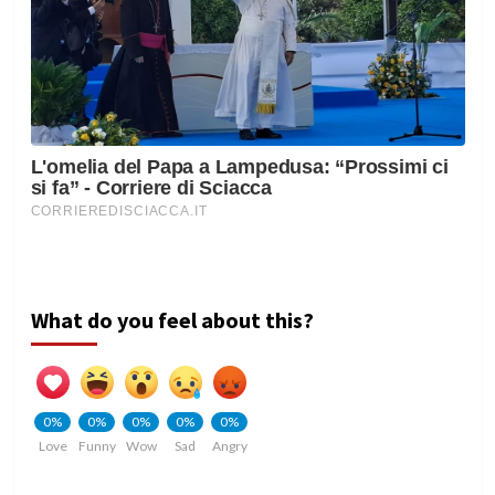
What do you feel about this?
0%
0%
0%
0%
0%
Love
Funny
Wow
Sad
Angry