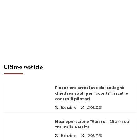
Forum Acqua Pubblica, a 15 anni dai
referendum: “La Sicilia tradisce ancora la
volontà popolare”
Ultime notizie
Giuseppe Recca
13/06/2026
Finanziere arrestato dai colleghi:
chiedeva soldi per “sconti” fiscali e
controlli pilotati
Redazione
13/06/2026
Maxi operazione “Abisso”: 15 arresti
tra Italia e Malta
Redazione
12/06/2026