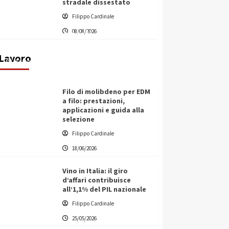
stradale dissestato
L’ingegnere saccense Buscarnera
Filippo Cardinale
partner chiave di un progetto
08/08/2026
transnazionale per la transizione
ecologica
Lavoro
Filippo Cardinale
21/06/2026
Filo di molibdeno per EDM
a filo: prestazioni,
applicazioni e guida alla
selezione
Filippo Cardinale
18/06/2026
Vino in Italia: il giro
d’affari contribuisce
all’1,1% del PIL nazionale
Filippo Cardinale
25/05/2026