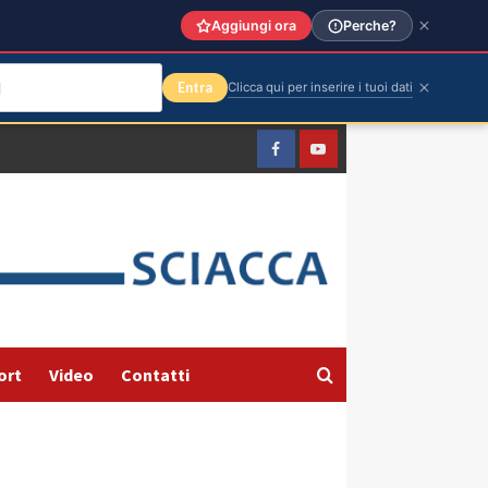
Aggiungi ora
Perche?
Entra
Clicca qui per inserire i tuoi dati
Facebook
Yountube
ort
Video
Contatti