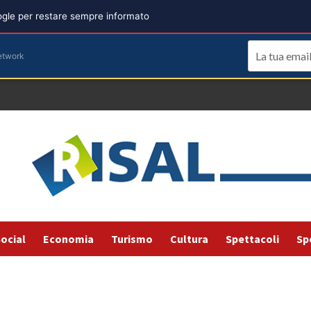
oogle per restare sempre informato
etwork
ocial
Economia
Turismo
Cultura
Spettacoli
Sp