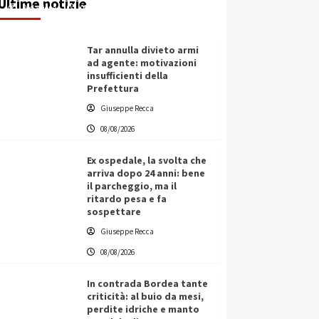
Ultime notizie
Redazione
08/08/2026
Tar annulla divieto armi
ad agente: motivazioni
insufficienti della
Prefettura
Giuseppe Recca
08/08/2026
Ex ospedale, la svolta che
arriva dopo 24 anni: bene
il parcheggio, ma il
ritardo pesa e fa
sospettare
Giuseppe Recca
08/08/2026
In contrada Bordea tante
criticità: al buio da mesi,
perdite idriche e manto