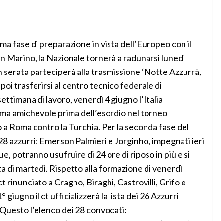
 fase di preparazione in vista dell’Europeo con il
n Marino, la Nazionale tornerà a radunarsi lunedì
in serata parteciperà alla trasmissione ‘Notte Azzurrà,
poi trasferirsi al centro tecnico federale di
ttimana di lavoro, venerdì 4 giugno l’Italia
ima amichevole prima dell’esordio nel torneo
 a Roma contro la Turchia. Per la seconda fase del
 azzurri: Emerson Palmieri e Jorginho, impegnati ieri
e, potranno usufruire di 24 ore di riposo in più e si
 di martedì. Rispetto alla formazione di venerdì
ct rinunciato a Cragno, Biraghi, Castrovilli, Grifo e
giugno il ct ufficializzerà la lista dei 26 Azzurri
Questo l’elenco dei 28 convocati: