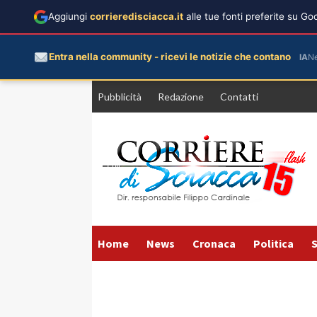
Aggiungi
corrieredisciacca.it
alle tue fonti preferite su G
Entra nella community - ricevi le notizie che contano
IA
N
Vai
Pubblicità
Redazione
Contatti
al
contenuto
Home
News
Cronaca
Politica
S