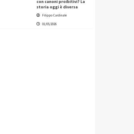
con canoni proibitivi? La
storia oggi è diversa
Filippo Cardinale
01/05/2026