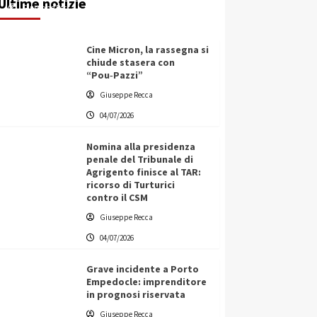
Ultime notizie
Giuseppe Recca
04/07/2026
Cine Micron, la rassegna si
chiude stasera con
“Pou‑Pazzi”
Giuseppe Recca
04/07/2026
Nomina alla presidenza
penale del Tribunale di
Agrigento finisce al TAR:
ricorso di Turturici
contro il CSM
Giuseppe Recca
04/07/2026
Grave incidente a Porto
Empedocle: imprenditore
in prognosi riservata
L’ingegnere saccense Buscarnera
Giuseppe Recca