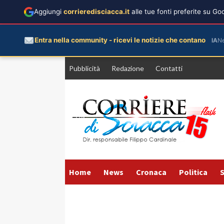
Aggiungi
corrieredisciacca.it
alle tue fonti preferite su G
Entra nella community - ricevi le notizie che contano
IA
N
Vai
Pubblicità
Redazione
Contatti
al
contenuto
Home
News
Cronaca
Politica
S