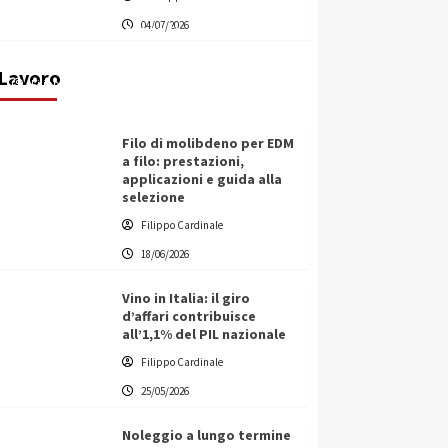
partner chiave di un progetto
04/07/2026
transnazionale per la transizione
ecologica
Lavoro
Filippo Cardinale
21/06/2026
Filo di molibdeno per EDM
a filo: prestazioni,
applicazioni e guida alla
selezione
Filippo Cardinale
18/06/2026
Vino in Italia: il giro
d’affari contribuisce
all’1,1% del PIL nazionale
Filippo Cardinale
25/05/2026
Noleggio a lungo termine