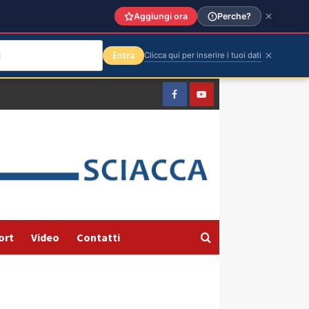
Aggiungi ora
Perche?
Entra
Clicca qui per inserire i tuoi dati
Facebook
Yountube
ort
Video
Contatti