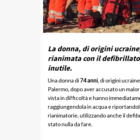
La donna, di origini ucraine
rianimata con il defibrillato
inutile.
Una donna di
74 anni
, di origini ucrai
Palermo, dopo aver accusato un malore
vista in difficoltà e hanno immediatame
raggiungendola in acqua e riportandola
rianimatorie, utilizzando anche il defib
stato nulla da fare.