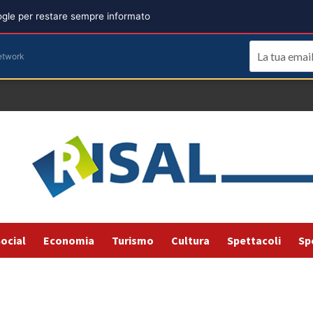
oogle per restare sempre informato
etwork
ocial
Economia
Turismo
Cultura
Spettacoli
Sp