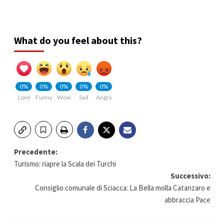
What do you feel about this?
0%
0%
0%
0%
0%
Love
Funny
Wow
Sad
Angry
Navigazione
Precedente:
Turismo: riapre la Scala dei Turchi
articolo
Successivo:
Consiglio comunale di Sciacca: La Bella molla Catanzaro e
abbraccia Pace