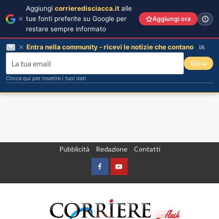
Aggiungi
corrieredisciacca.it
alle
tue fonti preferite su Google per
Aggiungi ora
restare sempre informato
Entra nella community - ricevi le notizie che contano
IA
Entra
Clicca qui per inserire i tuoi dati
Vai
Pubblicità
Redazione
Contatti
al
contenuto
Facebook
Yountube