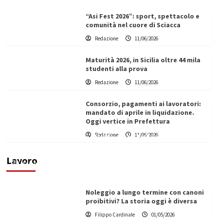
“Asi Fest 2026”: sport, spettacolo e
comunità nel cuore di Sciacca
Redazione
11/06/2026
Maturità 2026, in Sicilia oltre 44 mila
studenti alla prova
Redazione
11/06/2026
Consorzio, pagamenti ai lavoratori:
mandato di aprile in liquidazione.
Oggi vertice in Prefettura
Redazione
11/06/2026
Vino in Italia: il giro d’affari contribuisce
all’1,1% del PIL nazionale
Lavoro
Filippo Cardinale
25/05/2026
Noleggio a lungo termine con canoni
proibitivi? La storia oggi è diversa
Filippo Cardinale
01/05/2026