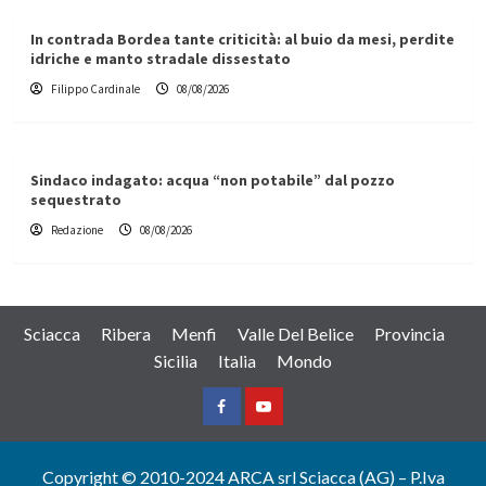
In contrada Bordea tante criticità: al buio da mesi, perdite
idriche e manto stradale dissestato
Filippo Cardinale
08/08/2026
Sindaco indagato: acqua “non potabile” dal pozzo
sequestrato
Redazione
08/08/2026
Sciacca
Ribera
Menfi
Valle Del Belice
Provincia
Sicilia
Italia
Mondo
Facebook
Yountube
Copyright © 2010-2024 ARCA srl Sciacca (AG) – P.Iva