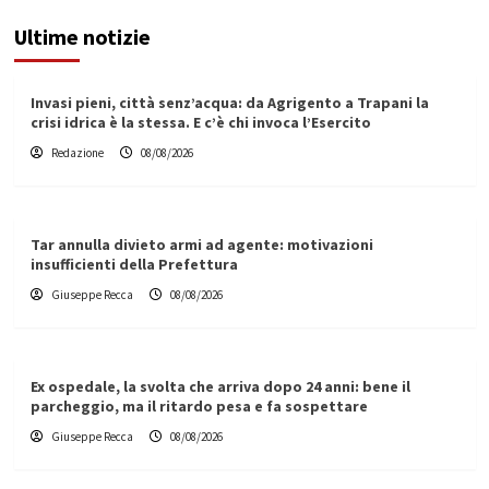
Ultime notizie
Invasi pieni, città senz’acqua: da Agrigento a Trapani la
crisi idrica è la stessa. E c’è chi invoca l’Esercito
Redazione
08/08/2026
Tar annulla divieto armi ad agente: motivazioni
insufficienti della Prefettura
Giuseppe Recca
08/08/2026
Ex ospedale, la svolta che arriva dopo 24 anni: bene il
parcheggio, ma il ritardo pesa e fa sospettare
Giuseppe Recca
08/08/2026