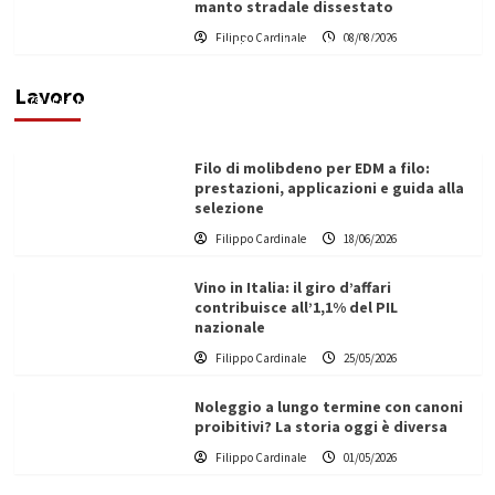
manto stradale dissestato
L’ingegnere saccense Buscarnera partner chiave
Filippo Cardinale
08/08/2026
di un progetto transnazionale per la transizione
ecologica
Lavoro
Filippo Cardinale
21/06/2026
Filo di molibdeno per EDM a filo:
prestazioni, applicazioni e guida alla
selezione
Filippo Cardinale
18/06/2026
Vino in Italia: il giro d’affari
contribuisce all’1,1% del PIL
nazionale
Filippo Cardinale
25/05/2026
Noleggio a lungo termine con canoni
proibitivi? La storia oggi è diversa
Filippo Cardinale
01/05/2026