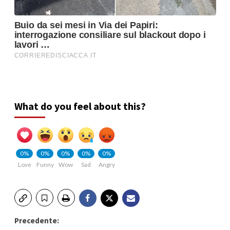
What do you feel about this?
0%
0%
0%
0%
0%
Love
Funny
Wow
Sad
Angry
Navigazione
Precedente: