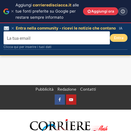
Aggiungi
corrieredisciacca.it
alle
tue fonti preferite su Google per
Aggiungi ora
restare sempre informato
Entra nella community - ricevi le notizie che contano
IA
Entra
Clicca qui per inserire i tuoi dati
Vai
Pubblicità
Redazione
Contatti
al
contenuto
Facebook
Yountube