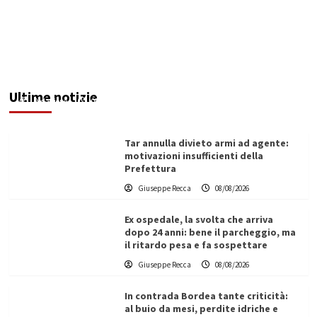
Invasi pieni, città senz’acqua: da Agrigento a
Trapani la crisi idrica è la stessa. E c’è chi invoca
l’Esercito
Ultime notizie
Redazione
08/08/2026
Tar annulla divieto armi ad agente:
motivazioni insufficienti della
Prefettura
Giuseppe Recca
08/08/2026
Ex ospedale, la svolta che arriva
dopo 24 anni: bene il parcheggio, ma
il ritardo pesa e fa sospettare
Giuseppe Recca
08/08/2026
In contrada Bordea tante criticità:
al buio da mesi, perdite idriche e