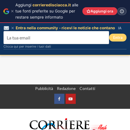
Aggiungi
corrieredisciacca.it
alle
tue fonti preferite su Google per
Aggiungi ora
restare sempre informato
Entra nella community - ricevi le notizie che contano
IA
Entra
Clicca qui per inserire i tuoi dati
Vai
Pubblicità
Redazione
Contatti
al
contenuto
Facebook
Yountube