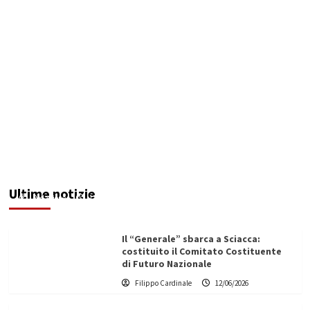
Maxi operazione “Abisso”: 15 arresti tra Italia e
Malta
Ultime notizie
Redazione
12/06/2026
Il “Generale” sbarca a Sciacca:
costituito il Comitato Costituente
di Futuro Nazionale
Filippo Cardinale
12/06/2026