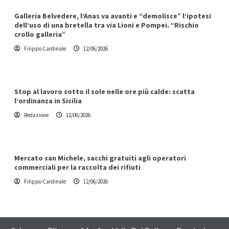
Galleria Belvedere, l’Anas va avanti e “demolisce” l’ipotesi
dell’uso di una bretella tra via Lioni e Pompei. “Rischio
crollo galleria”
Filippo Cardinale
12/06/2026
Stop al lavoro sotto il sole nelle ore più calde: scatta
l’ordinanza in Sicilia
Redazione
12/06/2026
Mercato san Michele, sacchi gratuiti agli operatori
commerciali per la raccolta dei rifiuti
Filippo Cardinale
12/06/2026