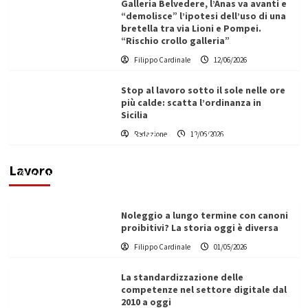
Galleria Belvedere, l’Anas va avanti e
“demolisce” l’ipotesi dell’uso di una
bretella tra via Lioni e Pompei.
“Rischio crollo galleria”
Filippo Cardinale
12/06/2026
Stop al lavoro sotto il sole nelle ore
più calde: scatta l’ordinanza in
Sicilia
Redazione
12/06/2026
Vino in Italia: il giro d’affari contribuisce
all’1,1% del PIL nazionale
Lavoro
Filippo Cardinale
25/05/2026
Noleggio a lungo termine con canoni
proibitivi? La storia oggi è diversa
Filippo Cardinale
01/05/2026
La standardizzazione delle
competenze nel settore digitale dal
2010 a oggi