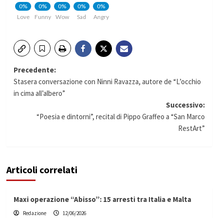
0%
0%
0%
0%
0%
Love
Funny
Wow
Sad
Angry
Navigazione
Precedente:
Stasera conversazione con Ninni Ravazza, autore de “L’occhio
articolo
in cima all’albero”
Successivo:
“Poesia e dintorni”, recital di Pippo Graffeo a “San Marco
RestArt”
Articoli correlati
Maxi operazione “Abisso”: 15 arresti tra Italia e Malta
Redazione
12/06/2026