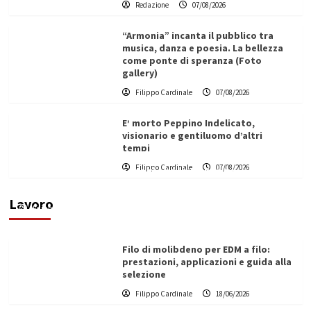
Redazione
07/08/2026
“Armonia” incanta il pubblico tra
musica, danza e poesia. La bellezza
come ponte di speranza (Foto
gallery)
Filippo Cardinale
07/08/2026
E’ morto Peppino Indelicato,
visionario e gentiluomo d’altri
tempi
L’ingegnere saccense Buscarnera partner chiave
Filippo Cardinale
07/08/2026
di un progetto transnazionale per la transizione
ecologica
Lavoro
Filippo Cardinale
21/06/2026
Filo di molibdeno per EDM a filo:
prestazioni, applicazioni e guida alla
selezione
Filippo Cardinale
18/06/2026