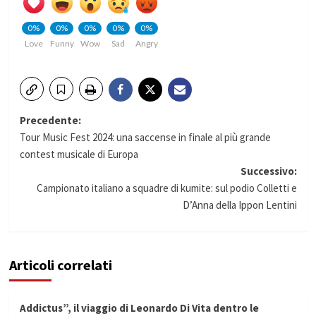
0%
0%
0%
0%
0%
Love
Funny
Wow
Sad
Angry
Navigazione
Precedente:
Tour Music Fest 2024: una saccense in finale al più grande
articolo
contest musicale di Europa
Successivo:
Campionato italiano a squadre di kumite: sul podio Colletti e
D’Anna della Ippon Lentini
Articoli correlati
Addictus”, il viaggio di Leonardo Di Vita dentro le