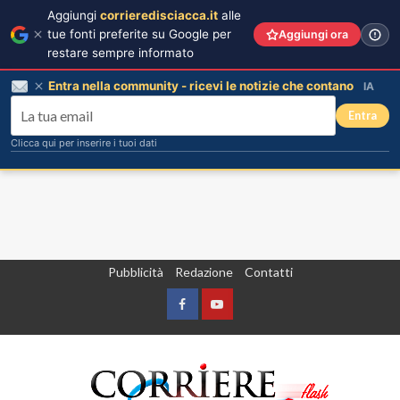
Aggiungi
corrieredisciacca.it
alle
tue fonti preferite su Google per
Aggiungi ora
restare sempre informato
Entra nella community - ricevi le notizie che contano
IA
Entra
Clicca qui per inserire i tuoi dati
Vai
Pubblicità
Redazione
Contatti
al
contenuto
Facebook
Yountube