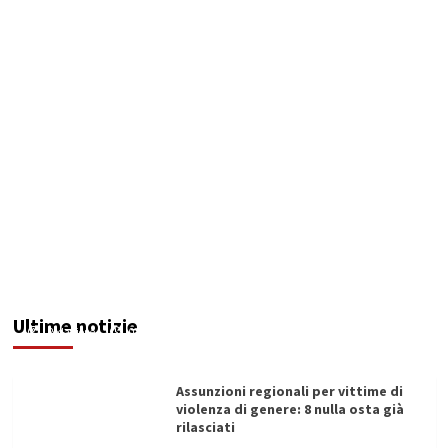
Addictus”, il viaggio di Leonardo Di Vita dentro
le fragilità dell’uomo conquista Santa
Margherita di Belìce
Ultime notizie
Redazione
07/08/2026
Assunzioni regionali per vittime di
violenza di genere: 8 nulla osta già
rilasciati