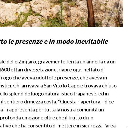
to le presenze e in modo inevitabile
e dello Zingaro, gravemente ferita un anno fa da un
00 ettari di vegetazione, riapre oggi nel lato di
 rogo che aveva ridotto le presenze, che aveva in
ristici. Chi arrivava a San Vito lo Capo e trovava chiuso
dello splendido luogo naturalistico trapanese, ed in
 il sentiero di mezza costa. “Questa riapertura – dice
la – rappresenta per tutta la nostra comunità un
rofonda emozione oltre che il frutto di un
tivo che ha consentito di mettere in sicurezza l’area