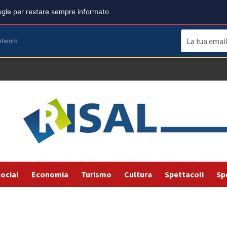
oogle per restare sempre informato
etwork
ocial
Economia
Turismo
Cultura
Spettacoli
Sp