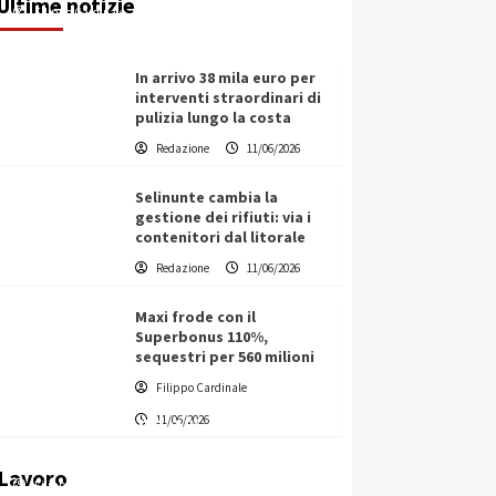
Ultime notizie
Filippo Cardinale
11/06/2026
In arrivo 38 mila euro per
interventi straordinari di
pulizia lungo la costa
Redazione
11/06/2026
Selinunte cambia la
gestione dei rifiuti: via i
contenitori dal litorale
Redazione
11/06/2026
Maxi frode con il
Superbonus 110%,
sequestri per 560 milioni
Filippo Cardinale
Vino in Italia: il giro d’affari
11/06/2026
contribuisce all’1,1% del PIL
nazionale
Lavoro
Filippo Cardinale
25/05/2026