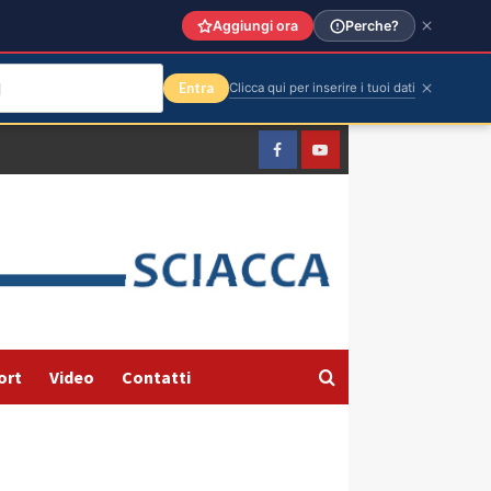
Aggiungi ora
Perche?
Entra
Clicca qui per inserire i tuoi dati
Facebook
Yountube
ort
Video
Contatti