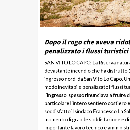
Dopo il rogo che aveva ridot
penalizzato i flussi turistici
SAN VITO LO CAPO. La Riserva natural
devastante incendio che ha distrutto 16
ingresso nord, da San Vito Lo Capo. Un
modo inevitabile penalizzato i flussi tu
l’ingresso, spesso rinunciava a fruire 
particolare l’intero sentiero costiero e
soddisfatto il sindaco Francesco La Sa
momento di grande soddisfazione e di p
importante lavoro tecnico e amministra