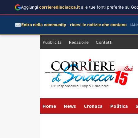
Aggiungi
corrieredisciacca.it
alle tue fonti preferite su G
Entra nella community - ricevi le notizie che contano
IA
N
Vai
Pubblicità
Redazione
Contatti
al
contenuto
Home
News
Cronaca
Politica
S