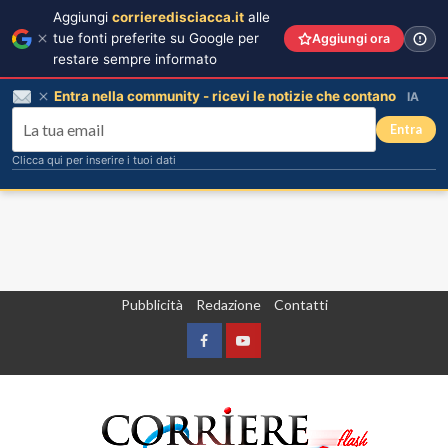
Aggiungi
corrieredisciacca.it
alle
tue fonti preferite su Google per
Aggiungi ora
restare sempre informato
Entra nella community - ricevi le notizie che contano
IA
Entra
Clicca qui per inserire i tuoi dati
Vai
Pubblicità
Redazione
Contatti
al
contenuto
Facebook
Yountube