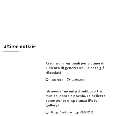
Addictus”, il viaggio di Leonardo Di Vita dentro
le fragilità dell’uomo conquista Santa
Margherita di Belìce
Ultime notizie
Redazione
07/08/2026
Assunzioni regionali per vittime di
violenza di genere: 8 nulla osta già
rilasciati
Redazione
07/08/2026
“Armonia” incanta il pubblico tra
musica, danza e poesia. La bellezza
come ponte di speranza (Foto
gallery)
Filippo Cardinale
07/08/2026