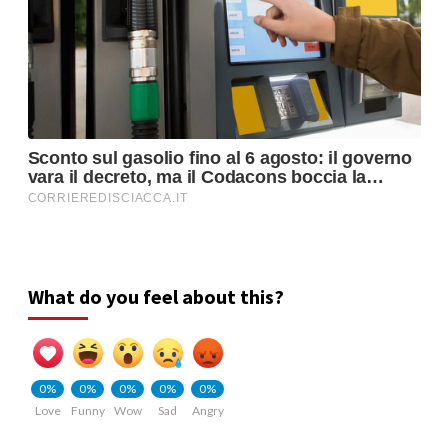
What do you feel about this?
0%
0%
0%
0%
0%
Love
Funny
Wow
Sad
Angry