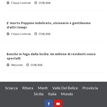
Filippo Cardinale
07/08/2026
E’ morto Peppino Indelicato, visionario e gentiluomo
d’altri tempi
Filippo Cardinale
07/08/2026
Banche in fuga dalla Sicilia. Un milione di residenti senza
sportelli
Redazione
07/08/2026
Sciacca
Ribera
Menfi
Valle Del Belice
Provincia
Sicilia
Italia
Mondo