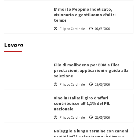
E’ morto Peppino Indelicato,
visionario e gentiluomo d’altri
tempi
L’ingegnere saccense Buscarnera partner chiave
Filippo Cardinale
07/08/2026
di un progetto transnazionale per la transizione
ecologica
Lavoro
Filippo Cardinale
21/06/2026
Filo di molibdeno per EDM a filo:
prestazioni, applicazioni e guida alla
selezione
Filippo Cardinale
18/06/2026
Vino in Italia: il giro d’affari
contribuisce all’1,1% del PIL
nazionale
Filippo Cardinale
25/05/2026
Noleggio a lungo termine con canoni
proibitivi? La storia oggi è diversa