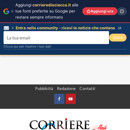
Aggiungi
corrieredisciacca.it
alle
tue fonti preferite su Google per
Aggiungi ora
restare sempre informato
Entra nella community - ricevi le notizie che contano
IA
Entra
Clicca qui per inserire i tuoi dati
Vai
Pubblicità
Redazione
Contatti
al
contenuto
Facebook
Yountube