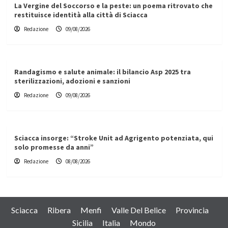
La Vergine del Soccorso e la peste: un poema ritrovato che
restituisce identità alla città di Sciacca
Redazione
09/08/2026
Randagismo e salute animale: il bilancio Asp 2025 tra
sterilizzazioni, adozioni e sanzioni
Redazione
09/08/2026
Sciacca insorge: “Stroke Unit ad Agrigento potenziata, qui
solo promesse da anni”
Redazione
08/08/2026
Sciacca
Ribera
Menfi
Valle Del Belice
Provincia
Sicilia
Italia
Mondo