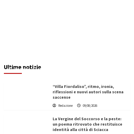
Ex Ospedale di Via Figuli, i consiglieri Brucculeri
e Blò: “Progettazione al Comune, rischio
elevato per un’opera strategica”
Ultime notizie
Redazione
09/08/2026
“Villa Fiordaliso”, ritmo, ironia,
riflessioni e nuovi autori sulla scena
saccense
Redazione
09/08/2026
La Vergine del Soccorso e la peste:
un poema ritrovato che restituisce
identità alla città di Sciacca