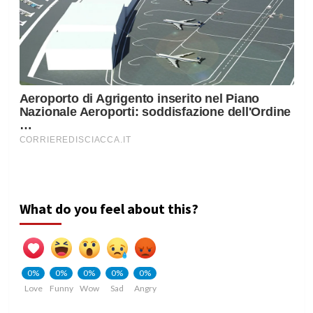
What do you feel about this?
0%
0%
0%
0%
0%
Love
Funny
Wow
Sad
Angry