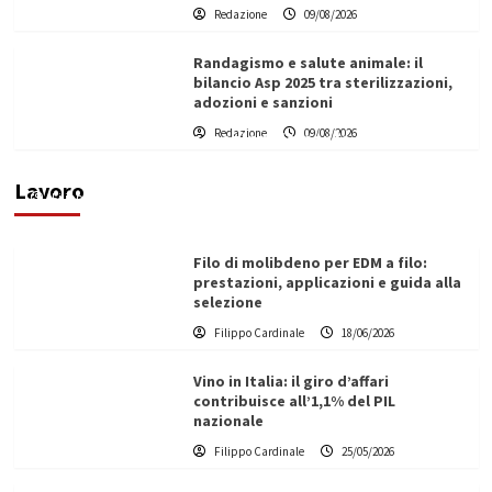
Redazione
09/08/2026
Randagismo e salute animale: il
bilancio Asp 2025 tra sterilizzazioni,
adozioni e sanzioni
L’ingegnere saccense Buscarnera partner chiave
Redazione
09/08/2026
di un progetto transnazionale per la transizione
ecologica
Lavoro
Filippo Cardinale
21/06/2026
Filo di molibdeno per EDM a filo:
prestazioni, applicazioni e guida alla
selezione
Filippo Cardinale
18/06/2026
Vino in Italia: il giro d’affari
contribuisce all’1,1% del PIL
nazionale
Filippo Cardinale
25/05/2026