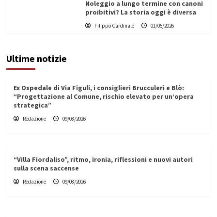
Noleggio a lungo termine con canoni
proibitivi? La storia oggi è diversa
Filippo Cardinale
01/05/2026
Ultime notizie
Ex Ospedale di Via Figuli, i consiglieri Brucculeri e Blò:
“Progettazione al Comune, rischio elevato per un’opera
strategica”
Redazione
09/08/2026
“Villa Fiordaliso”, ritmo, ironia, riflessioni e nuovi autori
sulla scena saccense
Redazione
09/08/2026