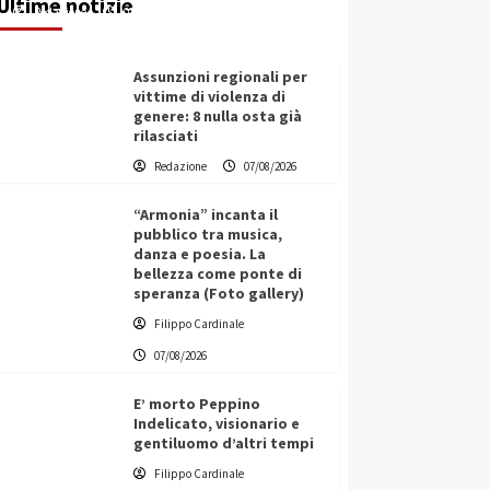
Ultime notizie
Redazione
07/08/2026
Assunzioni regionali per
vittime di violenza di
genere: 8 nulla osta già
rilasciati
Redazione
07/08/2026
“Armonia” incanta il
pubblico tra musica,
danza e poesia. La
bellezza come ponte di
speranza (Foto gallery)
Filippo Cardinale
07/08/2026
E’ morto Peppino
Indelicato, visionario e
gentiluomo d’altri tempi
L’ingegnere saccense Buscarnera
Filippo Cardinale
partner chiave di un progetto