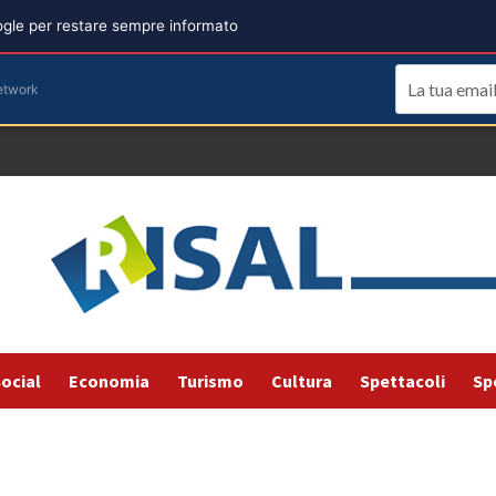
oogle per restare sempre informato
etwork
ocial
Economia
Turismo
Cultura
Spettacoli
Sp