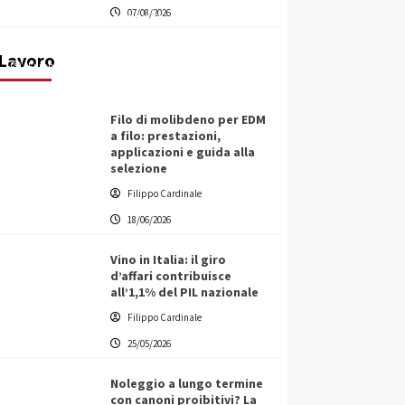
07/08/2026
transnazionale per la transizione
ecologica
Lavoro
Filippo Cardinale
21/06/2026
Filo di molibdeno per EDM
a filo: prestazioni,
applicazioni e guida alla
selezione
Filippo Cardinale
18/06/2026
Vino in Italia: il giro
d’affari contribuisce
all’1,1% del PIL nazionale
Filippo Cardinale
25/05/2026
Noleggio a lungo termine
con canoni proibitivi? La