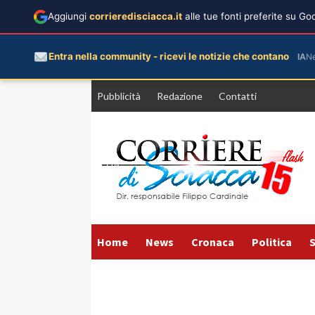
Aggiungi
corrieredisciacca.it
alle tue fonti preferite su G
Entra nella community - ricevi le notizie che contano
IA
N
Vai
Pubblicità
Redazione
Contatti
al
contenuto
Home
News
Cronaca
Politica
S