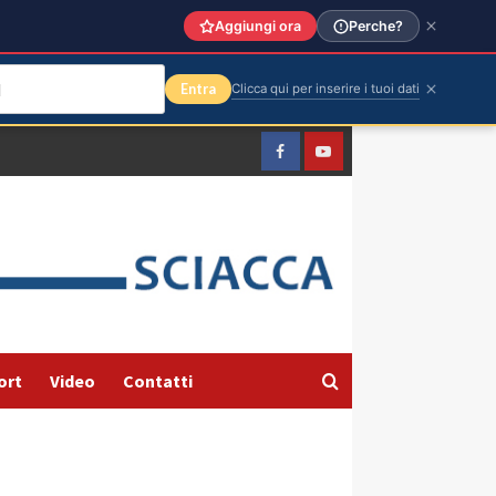
Aggiungi ora
Perche?
Entra
Clicca qui per inserire i tuoi dati
Facebook
Yountube
ort
Video
Contatti