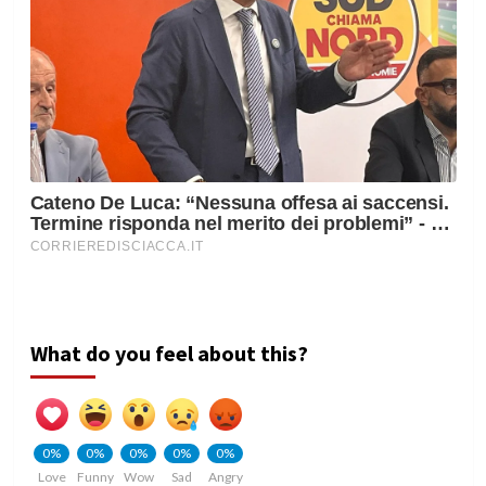
What do you feel about this?
0%
0%
0%
0%
0%
Love
Funny
Wow
Sad
Angry