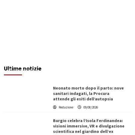
Lampedusa, giovane regista muore falciato da
un gommone. Omicidio nautico
Ultime notizie
Filippo Cardinale
09/08/2026
Neonato morto dopo il parto: nove
sanitari indagati, la Procura
attende gli esiti dell’autopsia
Redazione
09/08/2026
Burgio celebra l’Isola Ferdinandea:
visioni immersive, VR e divulgazione
scientifica nel giardino dell’ex