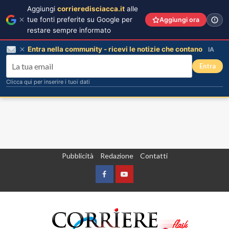
Aggiungi
corrieredisciacca.it
alle
tue fonti preferite su Google per
Aggiungi ora
restare sempre informato
Entra nella community - ricevi le notizie che contano
IA
Entra
Clicca qui per inserire i tuoi dati
Vai
Pubblicità
Redazione
Contatti
al
contenuto
Facebook
Yountube