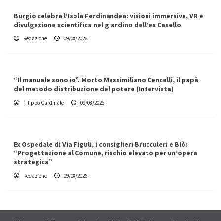
Burgio celebra l’Isola Ferdinandea: visioni immersive, VR e
divulgazione scientifica nel giardino dell’ex Casello
Redazione
09/08/2026
“Il manuale sono io”. Morto Massimiliano Cencelli, il papà
del metodo distribuzione del potere (Intervista)
Filippo Cardinale
09/08/2026
Ex Ospedale di Via Figuli, i consiglieri Brucculeri e Blò:
“Progettazione al Comune, rischio elevato per un’opera
strategica”
Redazione
09/08/2026