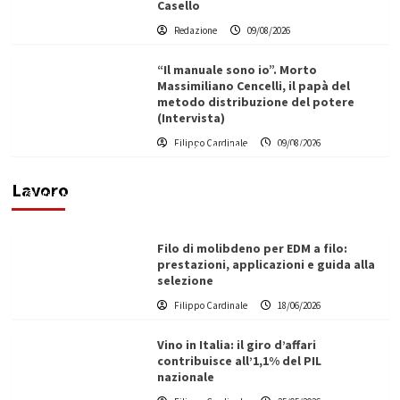
Casello
Redazione
09/08/2026
“Il manuale sono io”. Morto
Massimiliano Cencelli, il papà del
metodo distribuzione del potere
(Intervista)
L’ingegnere saccense Buscarnera partner chiave
Filippo Cardinale
09/08/2026
di un progetto transnazionale per la transizione
ecologica
Lavoro
Filippo Cardinale
21/06/2026
Filo di molibdeno per EDM a filo:
prestazioni, applicazioni e guida alla
selezione
Filippo Cardinale
18/06/2026
Vino in Italia: il giro d’affari
contribuisce all’1,1% del PIL
nazionale