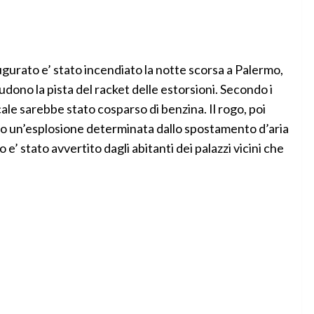
rato e’ stato incendiato la notte scorsa a Palermo,
udono la pista del racket delle estorsioni. Secondo i
ale sarebbe stato cosparso di benzina. Il rogo, poi
ato un’esplosione determinata dallo spostamento d’aria
 e’ stato avvertito dagli abitanti dei palazzi vicini che