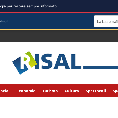
oogle per restare sempre informato
etwork
ocial
Economia
Turismo
Cultura
Spettacoli
Sp