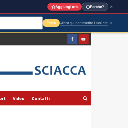
Aggiungi ora
Perche?
Entra
Clicca qui per inserire i tuoi dati
Facebook
Yountube
ort
Video
Contatti