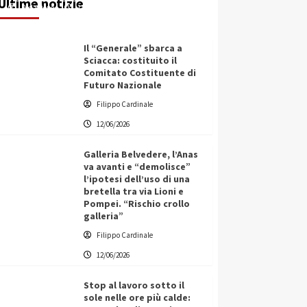
Ultime notizie
Redazione
12/06/2026
Il “Generale” sbarca a
Sciacca: costituito il
Comitato Costituente di
Futuro Nazionale
Filippo Cardinale
12/06/2026
Galleria Belvedere, l’Anas
va avanti e “demolisce”
l’ipotesi dell’uso di una
bretella tra via Lioni e
Pompei. “Rischio crollo
galleria”
Filippo Cardinale
12/06/2026
Stop al lavoro sotto il
sole nelle ore più calde: