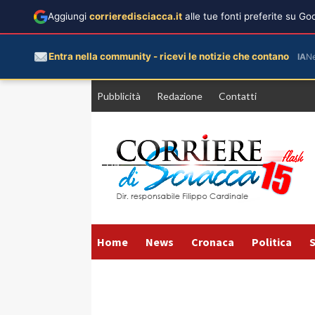
Aggiungi
corrieredisciacca.it
alle tue fonti preferite su G
Entra nella community - ricevi le notizie che contano
IA
N
Vai
Pubblicità
Redazione
Contatti
al
contenuto
Home
News
Cronaca
Politica
S