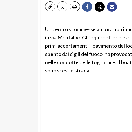
Un centro scommesse ancora non inaugu
in via Montalbo. Gli inquirenti non escl
primi accertamenti il pavimento del loc
spento dai cigili del fuoco, ha provoc
nelle condotte delle fognature. Il boato
sono scesi in strada.