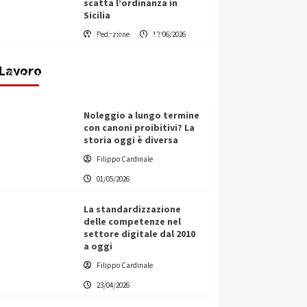
scatta l’ordinanza in
Sicilia
Vino in Italia: il giro d’affari
Redazione
12/06/2026
contribuisce all’1,1% del PIL
nazionale
Lavoro
Filippo Cardinale
25/05/2026
Noleggio a lungo termine
con canoni proibitivi? La
storia oggi è diversa
Filippo Cardinale
01/05/2026
La standardizzazione
delle competenze nel
settore digitale dal 2010
a oggi
Filippo Cardinale
23/04/2026