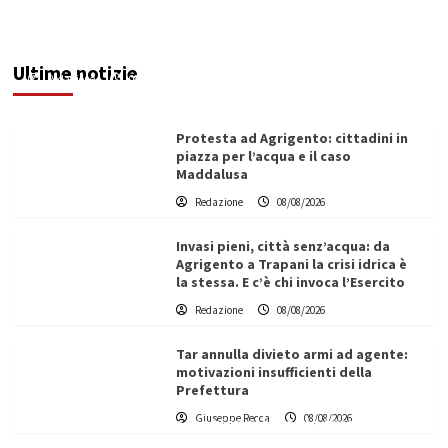
Sciacca insorge: “Stroke Unit ad Agrigento
potenziata, qui solo promesse da anni”
Ultime notizie
Redazione
08/08/2026
Protesta ad Agrigento: cittadini in
piazza per l’acqua e il caso
Maddalusa
Redazione
08/08/2026
Invasi pieni, città senz’acqua: da
Agrigento a Trapani la crisi idrica è
la stessa. E c’è chi invoca l’Esercito
Redazione
08/08/2026
Tar annulla divieto armi ad agente:
motivazioni insufficienti della
Prefettura
L’ingegnere saccense Buscarnera partner chiave
Giuseppe Recca
08/08/2026
di un progetto transnazionale per la transizione
ecologica