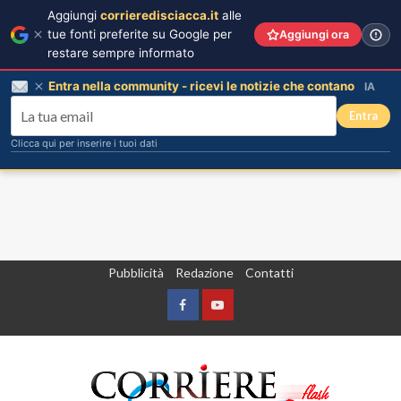
Aggiungi
corrieredisciacca.it
alle
tue fonti preferite su Google per
Aggiungi ora
restare sempre informato
Entra nella community - ricevi le notizie che contano
IA
Entra
Clicca qui per inserire i tuoi dati
Vai
Pubblicità
Redazione
Contatti
al
contenuto
Facebook
Yountube