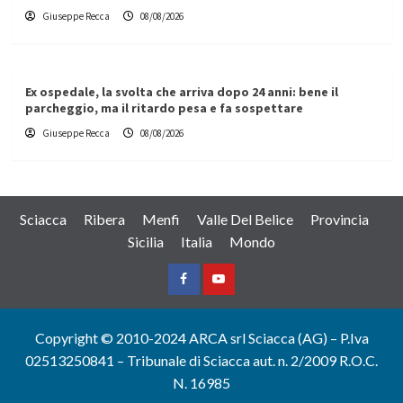
Giuseppe Recca
08/08/2026
Ex ospedale, la svolta che arriva dopo 24 anni: bene il
parcheggio, ma il ritardo pesa e fa sospettare
Giuseppe Recca
08/08/2026
Sciacca
Ribera
Menfi
Valle Del Belice
Provincia
Sicilia
Italia
Mondo
Facebook
Yountube
Copyright © 2010-2024 ARCA srl Sciacca (AG) – P.Iva
02513250841 – Tribunale di Sciacca aut. n. 2/2009 R.O.C.
N. 16985