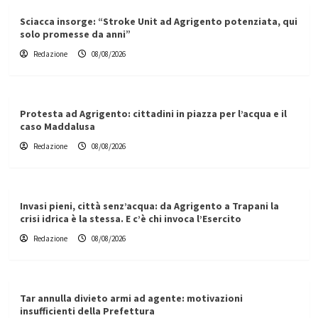
Sciacca insorge: “Stroke Unit ad Agrigento potenziata, qui
solo promesse da anni”
Redazione
08/08/2026
Protesta ad Agrigento: cittadini in piazza per l’acqua e il
caso Maddalusa
Redazione
08/08/2026
Invasi pieni, città senz’acqua: da Agrigento a Trapani la
crisi idrica è la stessa. E c’è chi invoca l’Esercito
Redazione
08/08/2026
Tar annulla divieto armi ad agente: motivazioni
insufficienti della Prefettura