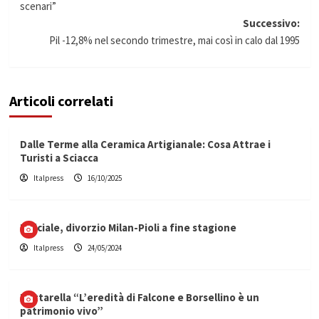
articolo
scenari”
Successivo:
Pil -12,8% nel secondo trimestre, mai così in calo dal 1995
Articoli correlati
Dalle Terme alla Ceramica Artigianale: Cosa Attrae i
Turisti a Sciacca
Italpress
16/10/2025
Ufficiale, divorzio Milan-Pioli a fine stagione
Italpress
24/05/2024
Mattarella “L’eredità di Falcone e Borsellino è un
patrimonio vivo”