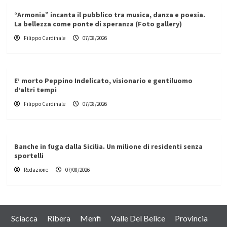
“Armonia” incanta il pubblico tra musica, danza e poesia.
La bellezza come ponte di speranza (Foto gallery)
Filippo Cardinale
07/08/2026
E’ morto Peppino Indelicato, visionario e gentiluomo
d’altri tempi
Filippo Cardinale
07/08/2026
Banche in fuga dalla Sicilia. Un milione di residenti senza
sportelli
Redazione
07/08/2026
Sciacca
Ribera
Menfi
Valle Del Belice
Provincia