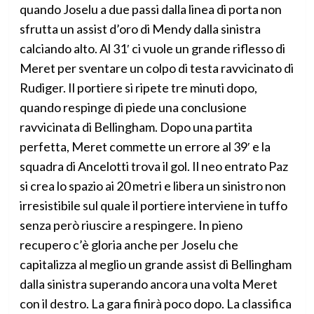
quando Joselu a due passi dalla linea di porta non
sfrutta un assist d’oro di Mendy dalla sinistra
calciando alto. Al 31′ ci vuole un grande riflesso di
Meret per sventare un colpo di testa ravvicinato di
Rudiger. Il portiere si ripete tre minuti dopo,
quando respinge di piede una conclusione
ravvicinata di Bellingham. Dopo una partita
perfetta, Meret commette un errore al 39′ e la
squadra di Ancelotti trova il gol. Il neo entrato Paz
si crea lo spazio ai 20 metri e libera un sinistro non
irresistibile sul quale il portiere interviene in tuffo
senza però riuscire a respingere. In pieno
recupero c’è gloria anche per Joselu che
capitalizza al meglio un grande assist di Bellingham
dalla sinistra superando ancora una volta Meret
con il destro. La gara finirà poco dopo. La classifica