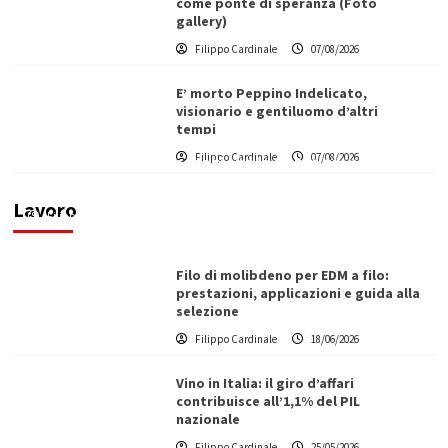
come ponte di speranza (Foto
gallery)
Filippo Cardinale
07/08/2026
E’ morto Peppino Indelicato,
visionario e gentiluomo d’altri
tempi
L’ingegnere saccense Buscarnera partner chiave
Filippo Cardinale
07/08/2026
di un progetto transnazionale per la transizione
ecologica
Lavoro
Filippo Cardinale
21/06/2026
Filo di molibdeno per EDM a filo:
prestazioni, applicazioni e guida alla
selezione
Filippo Cardinale
18/06/2026
Vino in Italia: il giro d’affari
contribuisce all’1,1% del PIL
nazionale
Filippo Cardinale
25/05/2026