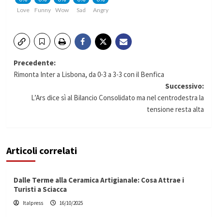
Love
Funny
Wow
Sad
Angry
Navigazione
Precedente:
Rimonta Inter a Lisbona, da 0-3 a 3-3 con il Benfica
articolo
Successivo:
L’Ars dice sì al Bilancio Consolidato ma nel centrodestra la
tensione resta alta
Articoli correlati
Dalle Terme alla Ceramica Artigianale: Cosa Attrae i
Turisti a Sciacca
Italpress
16/10/2025