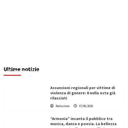
Addictus”, il viaggio di Leonardo Di Vita dentro
le fragilità dell’uomo conquista Santa
Margherita di Belìce
Ultime notizie
Redazione
07/08/2026
Assunzioni regionali per vittime di
violenza di genere: 8 nulla osta già
rilasciati
Redazione
07/08/2026
“Armonia” incanta il pubblico tra
musica, danza e poesia. La bellezza