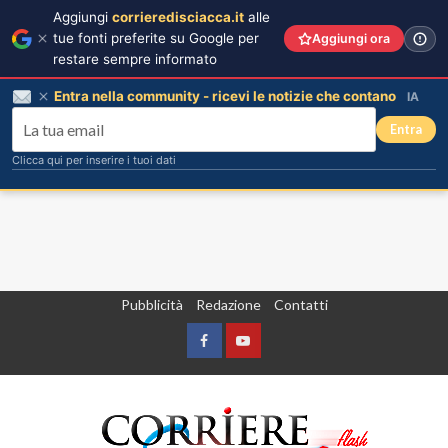
Aggiungi
corrieredisciacca.it
alle
tue fonti preferite su Google per
Aggiungi ora
restare sempre informato
Entra nella community - ricevi le notizie che contano
IA
Entra
Clicca qui per inserire i tuoi dati
Vai
Pubblicità
Redazione
Contatti
al
contenuto
Facebook
Yountube