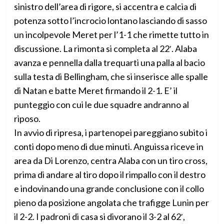
sinistro dell’area di rigore, si accentra e calcia di
potenza sotto l’incrocio lontano lasciando di sasso
un incolpevole Meret per l’1-1 che rimette tutto in
discussione. La rimonta si completa al 22′. Alaba
avanza e pennella dalla trequarti una palla al bacio
sulla testa di Bellingham, che si inserisce alle spalle
di Natan e batte Meret firmando il 2-1. E’ il
punteggio con cui le due squadre andranno al
riposo.
In avvio di ripresa, i partenopei pareggiano subito i
conti dopo meno di due minuti. Anguissa riceve in
area da Di Lorenzo, centra Alaba con un tiro cross,
prima di andare al tiro dopo il rimpallo con il destro
e indovinando una grande conclusione con il collo
pieno da posizione angolata che trafigge Lunin per
il 2-2. I padroni di casa si divorano il 3-2 al 62′,