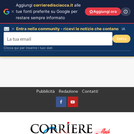
Aggiungi
corrieredisciacca.it
alle
tue fonti preferite su Google per
Aggiungi ora
restare sempre informato
Entra nella community - ricevi le notizie che contano
IA
Entra
Clicca qui per inserire i tuoi dati
Vai
Pubblicità
Redazione
Contatti
al
contenuto
Facebook
Yountube