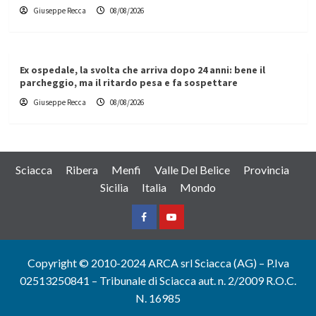
Giuseppe Recca
08/08/2026
Ex ospedale, la svolta che arriva dopo 24 anni: bene il
parcheggio, ma il ritardo pesa e fa sospettare
Giuseppe Recca
08/08/2026
Sciacca
Ribera
Menfi
Valle Del Belice
Provincia
Sicilia
Italia
Mondo
Facebook
Yountube
Copyright © 2010-2024 ARCA srl Sciacca (AG) – P.Iva
02513250841 – Tribunale di Sciacca aut. n. 2/2009 R.O.C.
N. 16985