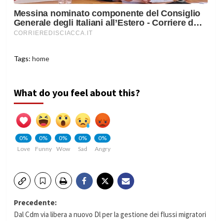
Tags:
home
What do you feel about this?
0%
0%
0%
0%
0%
Love
Funny
Wow
Sad
Angry
Navigazione
Precedente:
Dal Cdm via libera a nuovo Dl per la gestione dei flussi migratori