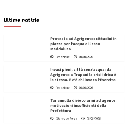
Sciacca insorge: “Stroke Unit ad Agrigento
potenziata, qui solo promesse da anni”
Ultime notizie
Redazione
08/08/2026
Protesta ad Agrigento: cittadini in
piazza per l’acqua e il caso
Maddalusa
Redazione
08/08/2026
Invasi pieni, città senz’acqua: da
Agrigento a Trapani la crisi idrica è
la stessa. E c’è chi invoca l’Esercito
Redazione
08/08/2026
Tar annulla divieto armi ad agente:
motivazioni insufficienti della
Prefettura
L’ingegnere saccense Buscarnera partner chiave
Giuseppe Recca
08/08/2026
di un progetto transnazionale per la transizione
ecologica