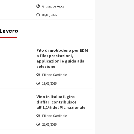
L’ingegnere saccense Buscarnera
Giuseppe Recca
partner chiave di un progetto
08/08/2026
transnazionale per la transizione
ecologica
Lavoro
Filippo Cardinale
21/06/2026
Filo di molibdeno per EDM
a filo: prestazioni,
applicazioni e guida alla
selezione
Filippo Cardinale
18/06/2026
Vino in Italia: il giro
d’affari contribuisce
all’1,1% del PIL nazionale
Filippo Cardinale
25/05/2026