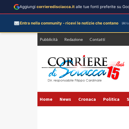
Aggiungi
corrieredisciacca.it
alle tue fonti preferite su G
Entra nella community - ricevi le notizie che contano
IA
N
Vai
Pubblicità
Redazione
Contatti
al
contenuto
Home
News
Cronaca
Politica
S