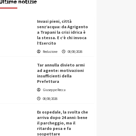
Ultime notizie
Redazione
08/08/2026
Invasi pieni, città
senz’acqua: da Agrigento
a Trapani la crisi idrica è
la stessa. E c’è chi invoca
l’Esercito
Redazione
08/08/2026
Tar annulla divieto armi
ad agente: motivazioni
insufficienti della
Prefettura
Giuseppe Recca
08/08/2026
Ex ospedale, la svolta che
arriva dopo 24 anni: bene
il parcheggio, ma il
ritardo pesa e fa
sospettare