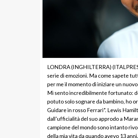
LONDRA (INGHILTERRA) (ITALPRESS) – “
serie di emozioni. Ma come sapete tutti
per me il momento di iniziare un nuovo c
Mi sento incredibilmente fortunato: d
potuto solo sognare da bambino, ho ora l
Guidare in rosso Ferrari”. Lewis Hamilto
dall’ufficialità del suo approdo a Maran
campione del mondo sono intanto rivol
della mia vita da quando avevo 13 anni, 