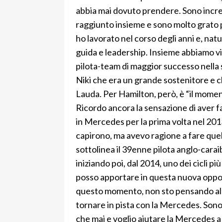
abbia mai dovuto prendere. Sono incre
raggiunto insieme e sono molto grato pe
ho lavorato nel corso degli anni e, natu
guida e leadership. Insieme abbiamo vin
pilota-team di maggior successo nella
Niki che era un grande sostenitore e c
Lauda. Per Hamilton, però, è “il mome
Ricordo ancora la sensazione di aver f
in Mercedes per la prima volta nel 20
capirono, ma avevo ragione a fare quel
sottolinea il 39enne pilota anglo-cara
iniziando poi, dal 2014, uno dei cicli 
posso apportare in questa nuova oppor
questo momento, non sto pensando al 20
tornare in pista con la Mercedes. Sono
che mai e voglio aiutare la Mercedes a