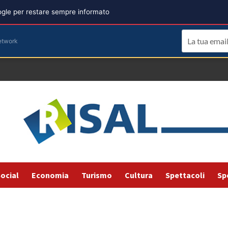
oogle per restare sempre informato
etwork
ocial
Economia
Turismo
Cultura
Spettacoli
Sp