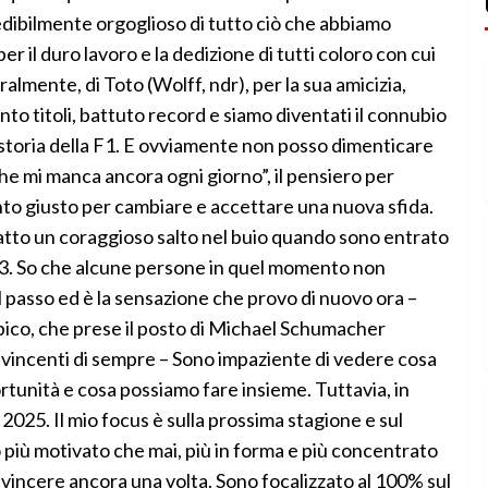
dibilmente orgoglioso di tutto ciò che abbiamo
r il duro lavoro e la dedizione di tutti coloro con cui
ralmente, di Toto (Wolff, ndr), per la sua amicizia,
to titoli, battuto record e siamo diventati il connubio
 storia della F1. E ovviamente non posso dimenticare
he mi manca ancora ogni giorno”, il pensiero per
nto giusto per cambiare e accettare una nuova sfida.
atto un coraggioso salto nel buio quando sono entrato
13. So che alcune persone in quel momento non
 passo ed è la sensazione che provo di nuovo ora –
ibico, che prese il posto di Michael Schumacher
più vincenti di sempre – Sono impaziente di vedere cosa
tunità e cosa possiamo fare insieme. Tuttavia, in
25. Il mio focus è sulla prossima stagione e sul
 più motivato che mai, più in forma e più concentrato
 vincere ancora una volta. Sono focalizzato al 100% sul