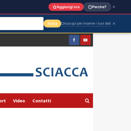
Aggiungi ora
Perche?
Entra
Clicca qui per inserire i tuoi dati
Facebook
Yountube
ort
Video
Contatti