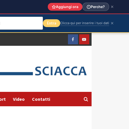
Aggiungi ora
Perche?
Entra
Clicca qui per inserire i tuoi dati
Facebook
Yountube
ort
Video
Contatti