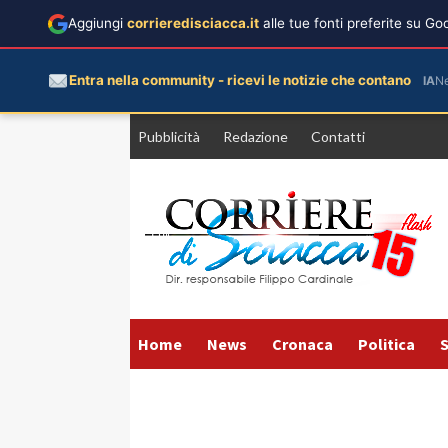
Aggiungi
corrieredisciacca.it
alle tue fonti preferite su G
Entra nella community - ricevi le notizie che contano
IA
N
Vai
Pubblicità
Redazione
Contatti
al
contenuto
Home
News
Cronaca
Politica
S