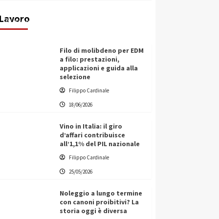
ecologica
Lavoro
Filippo Cardinale
21/06/2026
Filo di molibdeno per EDM
a filo: prestazioni,
applicazioni e guida alla
selezione
Filippo Cardinale
18/06/2026
Vino in Italia: il giro
d’affari contribuisce
all’1,1% del PIL nazionale
Filippo Cardinale
25/05/2026
Noleggio a lungo termine
con canoni proibitivi? La
storia oggi è diversa