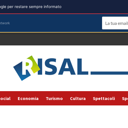
oogle per restare sempre informato
etwork
ocial
Economia
Turismo
Cultura
Spettacoli
Sp