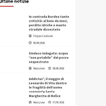
Ultime notizie
Giuseppe Recca
08/08/2026
In contrada Bordea tante
criticità: al buio da mesi,
perdite idriche e manto
stradale dissestato
Filippo Cardinale
08/08/2026
Sindaco indagato: acqua
“non potabile” dal pozzo
sequestrato
Redazione
08/08/2026
Addictus”, il viaggio di
Leonardo Di Vita dentro
le fragilità dell’uomo
conquista Santa
L’ingegnere saccense Buscarnera
Margherita di Belìce
partner chiave di un progetto
Redazione
07/08/2026
transnazionale per la transizione