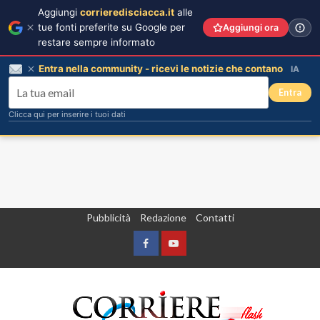
Aggiungi
corrieredisciacca.it
alle
tue fonti preferite su Google per
Aggiungi ora
restare sempre informato
Entra nella community - ricevi le notizie che contano
IA
Entra
Clicca qui per inserire i tuoi dati
Vai
Pubblicità
Redazione
Contatti
al
contenuto
Facebook
Yountube