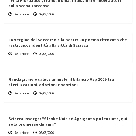
“Villa Fiordaliso”, ritmo, ironia, riflessioni e nuovi autori
sulla scena saccense
Redazione
09/08/2026
La Vergine del Soccorso e la peste: un poema ritrovato che
restituisce identità alla città di Sciacca
Redazione
09/08/2026
Randagismo e salute animale: il bilancio Asp 2025 tra
sterilizzazioni, adozioni e sanzioni
Redazione
09/08/2026
Sciacca insorge: “Stroke Unit ad Agrigento potenziata, qui
solo promesse da anni”
Redazione
08/08/2026