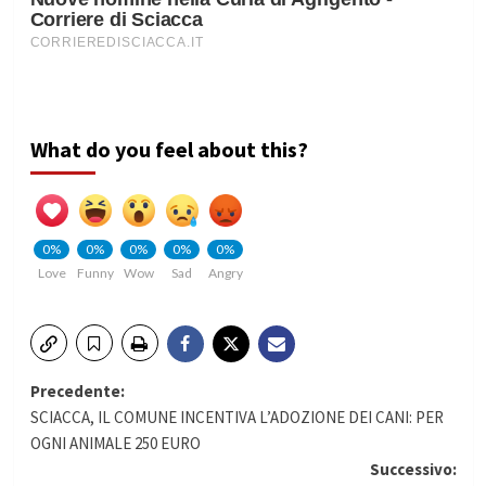
What do you feel about this?
0%
0%
0%
0%
0%
Love
Funny
Wow
Sad
Angry
Navigazione
Precedente:
SCIACCA, IL COMUNE INCENTIVA L’ADOZIONE DEI CANI: PER
articolo
OGNI ANIMALE 250 EURO
Successivo: