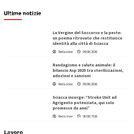
nuovi autori sulla scena saccense
Ultime notizie
Redazione
09/08/2026
La Vergine del Soccorso e la peste:
un poema ritrovato che restituisce
identità alla città di Sciacca
Redazione
09/08/2026
Randagismo e salute animale: il
bilancio Asp 2025 tra sterilizzazioni,
adozioni e sanzioni
Redazione
09/08/2026
Sciacca insorge: “Stroke Unit ad
Agrigento potenziata, qui solo
promesse da anni”
L’ingegnere saccense Buscarnera partner chiave
Redazione
08/08/2026
di un progetto transnazionale per la transizione
ecologica
Lavoro