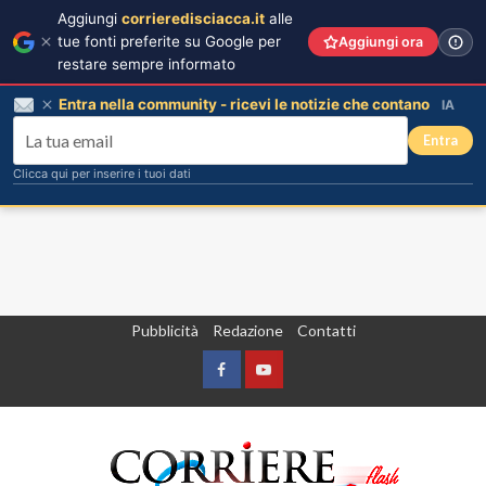
Aggiungi
corrieredisciacca.it
alle
tue fonti preferite su Google per
Aggiungi ora
restare sempre informato
Entra nella community - ricevi le notizie che contano
IA
Entra
Clicca qui per inserire i tuoi dati
Vai
Pubblicità
Redazione
Contatti
al
contenuto
Facebook
Yountube