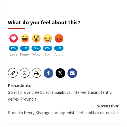
What do you feel about this?
0%
0%
0%
0%
0%
Love
Funny
Wow
Sad
Angry
Navigazione
Precedente:
Strada provinciale Sciacca-Sambuca, interventi manutentivi
articolo
dell’ex Provincia
Successivo:
E’ morto Henry Kissinger, protagonista della politica estera Usa