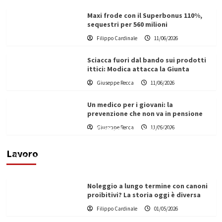
Maxi frode con il Superbonus 110%,
sequestri per 560 milioni
Filippo Cardinale
11/06/2026
Sciacca fuori dal bando sui prodotti
ittici: Modica attacca la Giunta
Giuseppe Recca
11/06/2026
Un medico per i giovani: la
prevenzione che non va in pensione
Giuseppe Recca
11/06/2026
Vino in Italia: il giro d’affari contribuisce
all’1,1% del PIL nazionale
Lavoro
Filippo Cardinale
25/05/2026
Noleggio a lungo termine con canoni
proibitivi? La storia oggi è diversa
Filippo Cardinale
01/05/2026