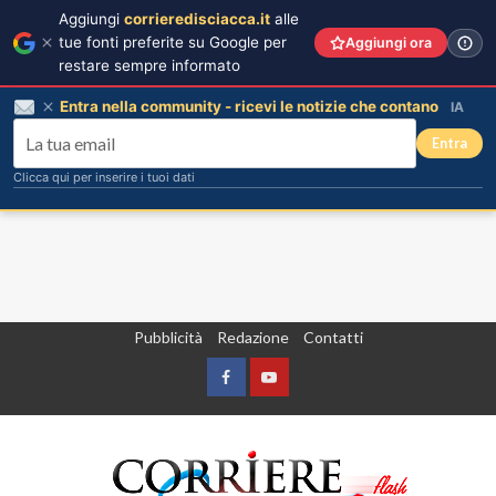
Aggiungi
corrieredisciacca.it
alle
tue fonti preferite su Google per
Aggiungi ora
restare sempre informato
Entra nella community - ricevi le notizie che contano
IA
Entra
Clicca qui per inserire i tuoi dati
Vai
Pubblicità
Redazione
Contatti
al
contenuto
Facebook
Yountube