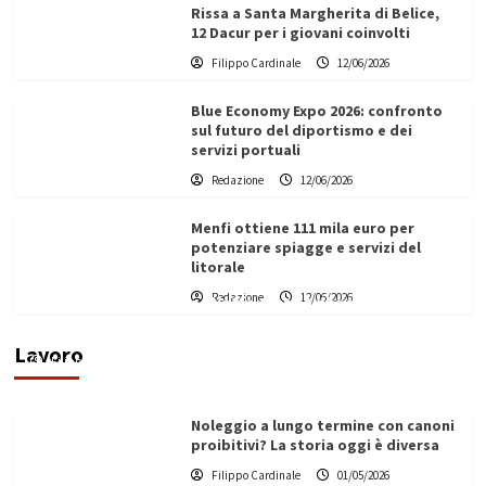
Rissa a Santa Margherita di Belice,
12 Dacur per i giovani coinvolti
Filippo Cardinale
12/06/2026
Blue Economy Expo 2026: confronto
sul futuro del diportismo e dei
servizi portuali
Redazione
12/06/2026
Menfi ottiene 111 mila euro per
potenziare spiagge e servizi del
litorale
Redazione
12/06/2026
Vino in Italia: il giro d’affari contribuisce
all’1,1% del PIL nazionale
Lavoro
Filippo Cardinale
25/05/2026
Noleggio a lungo termine con canoni
proibitivi? La storia oggi è diversa
Filippo Cardinale
01/05/2026