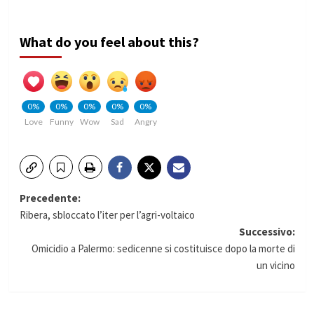
What do you feel about this?
0%
0%
0%
0%
0%
Love
Funny
Wow
Sad
Angry
Navigazione
Precedente:
Ribera, sbloccato l’iter per l’agri-voltaico
articolo
Successivo:
Omicidio a Palermo: sedicenne si costituisce dopo la morte di
un vicino